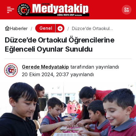
Düzce’de Kış Öncesi
0
Paylaş
Asfalt Yama Çalışmaları
Genel
Haberler
Düzce’de Ortaokul
Öğrencilerine Eğlenceli
Düzce’de Ortaokul Öğrencilerine
Oyunlar Sunuldu
Eğlenceli Oyunlar Sunuldu
Gerede Medyatakip
tarafından yayınlandı
20 Ekim 2024, 20:37
yayınlandı