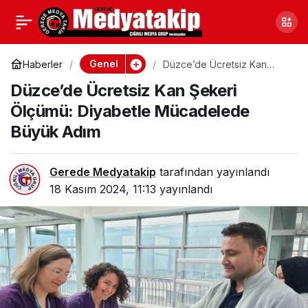
Doğal Gaz Faturalarına
0
Paylaş
Büyük Destek! Bakan
Genel
Haberler
Düzce’de Ücretsiz Kan
Şekeri Ölçümü: Diyabetle
Düzce’de Ücretsiz Kan Şekeri
Mücadelede Büyük Adım
Göktaş Açıkladı: 153,3
Ölçümü: Diyabetle Mücadelede
Büyük Adım
Milyon TL Ödenecek
Gerede Medyatakip
tarafından yayınlandı
18 Kasım 2024, 11:13
yayınlandı