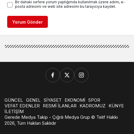
Bir dahaki sefere yorum yaptığımda kullanılmak üzere adımı, e-
posta adresimi ve web site adresimi bu tarayıcıya kaydet.
Yorum Gönder
GÜNCEL
GENEL
SİYASET
EKONOMİ
SPOR
VEFAT EDENLER
RESMİ İLANLAR
KADROMUZ
KÜNYE
İLETİŞİM
Gerede Medya Takip - Çığrılı Medya Grup © Telif Hakkı
2026, Tüm Hakları Saklıdır