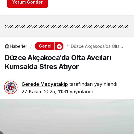
Yorum Gönder
Genel
Haberler
Düzce Akçakoca’da Olta
Avcıları Kumsalda Stres
Düzce Akçakoca’da Olta Avcıları
Atıyor
Kumsalda Stres Atıyor
Gerede Medyatakip
tarafından yayınlandı
27 Kasım 2025, 11:31
yayınlandı