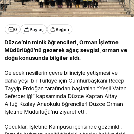
0
Paylaş
Beğen
Düzce’nin minik öğrencileri, Orman İşletme
Müdürlüğü’nü gezerek ağaç sevgisi, orman ve
doğa konusunda bilgiler aldı.
Gelecek nesillerin çevre bilinciyle yetişmesi ve
daha yeşil bir Türkiye için Cumhurbaşkanı Recep
Tayyip Erdoğan tarafından başlatılan “Yeşil Vatan
Seferberliği” kapsamında Düzce Kaptan Altay
Altuğ Kızılay Anaokulu öğrencileri Düzce Orman
İşletme Müdürlüğü’nü ziyaret etti.
Çocuklar, İşletme Kampüsü içerisinde gezdirildi.