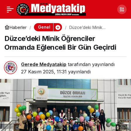
Düzce Akçakoca’da
0
Paylaş
Olta Avcıları Kumsalda
Genel
Haberler
Düzce’deki Minik
Öğrenciler Ormanda
Düzce’deki Minik Öğrenciler
Eğlenceli Bir Gün Geçirdi
Stres Atıyor
Ormanda Eğlenceli Bir Gün Geçirdi
Gerede Medyatakip
tarafından yayınlandı
27 Kasım 2025, 11:31
yayınlandı