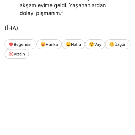
akşam evime geldi. Yaşananlardan
dolayı pişmanım.”
(İHA)
Beğendim
Harika
Haha
Vay
Üzgün
Kızgın