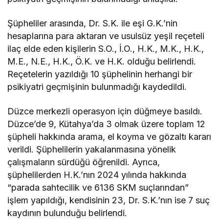
Şüpheliler arasında, Dr. S.K. ile eşi G.K.’nin
hesaplarına para aktaran ve usulsüz yeşil reçeteli
ilaç elde eden kişilerin S.O., İ.O., H.K., M.K., H.K.,
M.E., N.E., H.K., Ö.K. ve H.K. olduğu belirlendi.
Reçetelerin yazıldığı 10 şüphelinin herhangi bir
psikiyatri geçmişinin bulunmadığı kaydedildi.
Düzce merkezli operasyon için düğmeye basıldı.
Düzce’de 9, Kütahya’da 3 olmak üzere toplam 12
şüpheli hakkında arama, el koyma ve gözaltı kararı
verildi. Şüphelilerin yakalanmasına yönelik
çalışmaların sürdüğü öğrenildi. Ayrıca,
şüphelilerden H.K.’nın 2024 yılında hakkında
“parada sahtecilik ve 6136 SKM suçlarından”
işlem yapıldığı, kendisinin 23, Dr. S.K.’nın ise 7 suç
kaydının bulunduğu belirlendi.