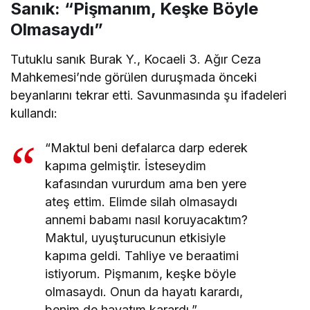
Sanık: “Pişmanım, Keşke Böyle
Olmasaydı”
Tutuklu sanık Burak Y., Kocaeli 3. Ağır Ceza
Mahkemesi’nde görülen duruşmada önceki
beyanlarını tekrar etti. Savunmasında şu ifadeleri
kullandı:
“Maktul beni defalarca darp ederek
kapıma gelmiştir. İsteseydim
kafasından vururdum ama ben yere
ateş ettim. Elimde silah olmasaydı
annemi babamı nasıl koruyacaktım?
Maktul, uyuşturucunun etkisiyle
kapıma geldi. Tahliye ve beraatimi
istiyorum. Pişmanım, keşke böyle
olmasaydı. Onun da hayatı karardı,
benim de hayatım karardı.”