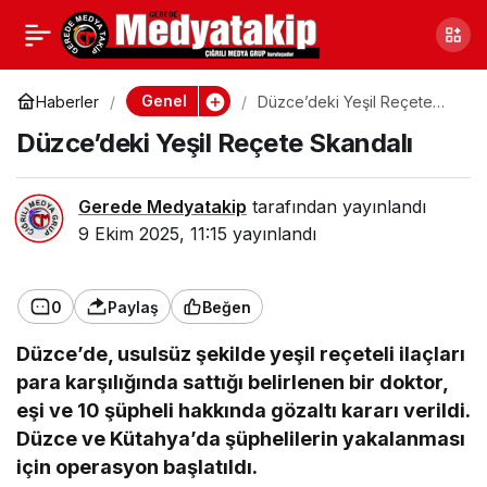
Yeni Mahalle’de
0
Paylaş
Arkadaş Cinayeti!
Genel
Haberler
Düzce’deki Yeşil Reçete
Skandalı
Düzce’deki Yeşil Reçete Skandalı
“Uyuşturucu Etkisiyle
Gerede Medyatakip
tarafından yayınlandı
Kapıma Geldi”
9 Ekim 2025, 11:15
yayınlandı
0
Paylaş
Beğen
Düzce’de, usulsüz şekilde yeşil reçeteli ilaçları
para karşılığında sattığı belirlenen bir doktor,
eşi ve 10 şüpheli hakkında gözaltı kararı verildi.
Düzce ve Kütahya’da şüphelilerin yakalanması
için operasyon başlatıldı.