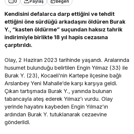
0
Paylaş
Beğen
Kendisini defalarca darp ettiğini ve tehdit
ettiğini öne sürdüğü arkadaşını öldüren Burak
Y., “kasten öldürme” suçundan haksız tahrik
indirimiyle birlikte 18 yıl hapis cezasına
çarptırıldı.
Olay, 2 Haziran 2023 tarihinde yaşandı. Aralarında
husumet bulunduğu belirtilen Engin Yılmaz (33) ile
Burak Y. (23), Kocaeli’nin Kartepe ilçesine bağlı
Arslanbey Yeni Mahalle’de karşı karşıya geldi.
Çıkan tartışmada Burak Y., yanında bulunan
tabancayla ateş ederek Yılmaz’ı vurdu. Olay
yerinde hayatını kaybeden Engin Yılmaz’ın
ardından Burak Y. tutuklanarak cezaevine
gönderildi.