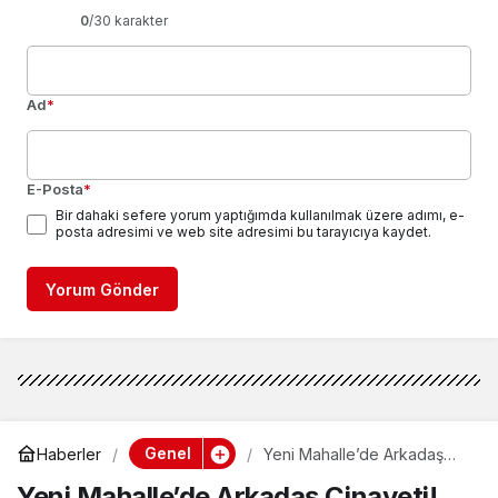
0
/30 karakter
Ad
*
E-Posta
*
Bir dahaki sefere yorum yaptığımda kullanılmak üzere adımı, e-
posta adresimi ve web site adresimi bu tarayıcıya kaydet.
Yorum Gönder
Genel
Haberler
Yeni Mahalle’de Arkadaş
Cinayeti! “Uyuşturucu
Yeni Mahalle’de Arkadaş Cinayeti!
Etkisiyle Kapıma Geldi”