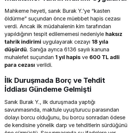
Mahkeme heyeti, sanık Burak Y.’ye “kasten
öldürme” suçundan önce müebbet hapis cezası
verdi. Ancak ilk müdahalenin kim tarafından
yapıldığının tespit edilememesi nedeniyle
haksız
tahrik indirimi
uygulayarak cezayı
18 yıla
düşürdü
. Sanığa ayrıca 6136 sayılı kanuna
muhalefet suçundan
1 yıl hapis
ve
600 TL adli
para cezası
verildi.
İlk Duruşmada Borç ve Tehdit
İddiası Gündeme Gelmişti
Sanık Burak Y., ilk duruşmada yaptığı
savunmasında, maktule uyuşturucu parasından
dolayı borcu olduğunu, bu borcu sonradan ödese
de kendisine yönelik darp ve tehditlerin sürdüğünü
öne sürmüştü. Savunmasında şu ifadelere yer