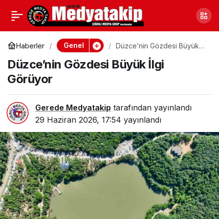
Kocaeli Gölcük’te Polisi
0
Paylaş
Yaralayan Motosikletli
Genel
Haberler
Düzce’nin Gözdesi Büyük
İlgi Görüyor
Düzce’nin Gözdesi Büyük İlgi
Şüpheli Yakalandı!
Görüyor
Gerede Medyatakip
tarafından yayınlandı
29 Haziran 2026, 17:54
yayınlandı