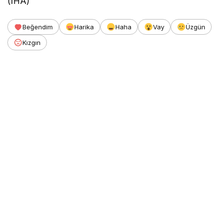
(İHA)
Beğendim
Harika
Haha
Vay
Üzgün
Kızgın