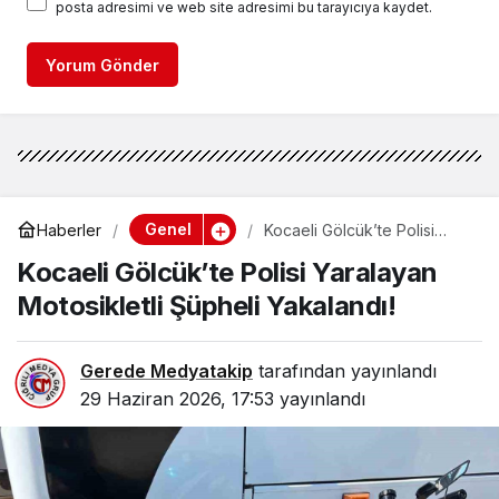
posta adresimi ve web site adresimi bu tarayıcıya kaydet.
Yorum Gönder
Genel
Haberler
Kocaeli Gölcük’te Polisi
Yaralayan Motosikletli
Kocaeli Gölcük’te Polisi Yaralayan
Şüpheli Yakalandı!
Motosikletli Şüpheli Yakalandı!
Gerede Medyatakip
tarafından yayınlandı
29 Haziran 2026, 17:53
yayınlandı