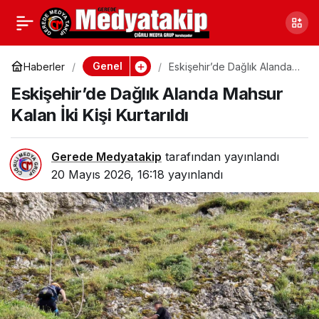
Kastamonu İnebolu’da
0
Paylaş
Heyelan: Ulaşım Felç
Genel
Haberler
Eskişehir’de Dağlık Alanda
Mahsur Kalan İki Kişi
Eskişehir’de Dağlık Alanda Mahsur
Kurtarıldı
Oldu!
Kalan İki Kişi Kurtarıldı
Gerede Medyatakip
tarafından yayınlandı
20 Mayıs 2026, 16:18
yayınlandı