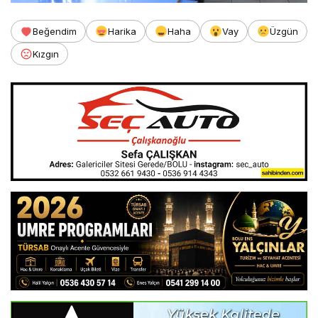
Beğendim
Harika
Haha
Vay
Üzgün
Kızgın