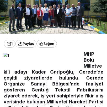
1
Paylaş
Beğen
MHP
Bolu
Milletve
kili adayı Kader Garipoğlu, Gerede’de
çeşitli ziyaretlerde bulundu. Gerede
Organize Sanayi Bölgesi’nde faaliyet
gösteren Gentuğ Tekstil Fabrikası’nı
ziyaret ederek, iş yeri sahipleriyle fikir alış
verişinde bulunan Milliyetçi Hareket Partisi