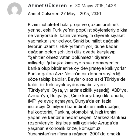
Ahmet Gülseren
•
30 Mayıs 2015, 14:38
Ahmet Gülseren 27 Mayıs 2015, 23:51
Bizim muhalefet hala proje ve çözüm üretmek 
yerine, eski Türkiye’nin popülist söylemleriyle kim 
ne veriyorsa iki katını vereceğim diyerek siyaset 
yapmakta ısrar ediyor. Sanki bu millet dağdaki 
terörün uzantısı HDP’yi tanımıyor, düne kadar 
dağdan gelen şehitleri düz ovada karşılayıp 
“Şehitler ölmez vatan bölünmez” diyerek 
milliyetçiliği başka kimseye reva görmeyenler 
kanka olup birbirlerine oy devşirmeye kalkıyorlar. 
Bunlar galiba Aziz Nesin’in bir dönem söylediği 
söze takılıp kaldılar. Beyler o söz eski Türkiye’de 
kaldı, bir türlü ayak uyduramadınız yeni 
Türkiye’ye! Oysa, yıllardır eziklik yaşadığı ABD’ye, 
Avrupa’ya, Rusya’ya, Çin’e karşı başı dik, onurlu, 
İMF’ ye avuç açmayan, Dünya’da en fazla 
mülteciyi (3 milyon) barındırabilen; milli uçağını, 
halikopterini, Tankını, otomobilini, hızlı trenini 
yapan ve kendine hedef seçen, Merkez Bankası 
rezervleriyle, kişi başı milli geliriyle Avrupa’da 
yaşanan ekonomik krize, komşumuz 
Yunanistan’nın iflasına rağmen, 2001’de emekli 