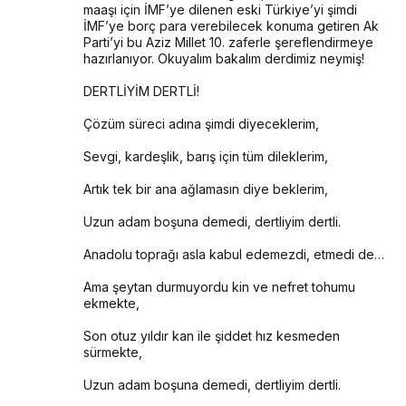
maaşı için İMF’ye dilenen eski Türkiye’yi şimdi 
İMF’ye borç para verebilecek konuma getiren Ak 
Parti’yi bu Aziz Millet 10. zaferle şereflendirmeye 
hazırlanıyor. Okuyalım bakalım derdimiz neymiş!
DERTLİYİM DERTLİ!
Çözüm süreci adına şimdi diyeceklerim,
Sevgi, kardeşlik, barış için tüm dileklerim,
Artık tek bir ana ağlamasın diye beklerim,
Uzun adam boşuna demedi, dertliyim dertli.
Anadolu toprağı asla kabul edemezdi, etmedi de…
Ama şeytan durmuyordu kin ve nefret tohumu 
ekmekte,
Son otuz yıldır kan ile şiddet hız kesmeden 
sürmekte,
Uzun adam boşuna demedi, dertliyim dertli.