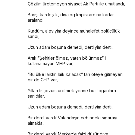
Çözüm üretemeyen siyaset Ak Parti ile umutlandı,
Barış, kardeşlik, diyalog kapısı ardına kadar 
aralandı,
Kürdüm, aleviyim deyince muhalefet bölücülük 
sandı,
Uzun adam boşuna demedi, dertliyim dertli.
Artık “Şehitler ölmez, vatan bölünmez” i 
kullanamayan MHP var,
“Bu ülke laiktir, laik kalacak” tan öteye gitmeyen 
bir de CHP var,
Yıllardır çözüm üretmek yerine bu sloganlara 
sarıldılar,
Uzun adam boşuna demedi, dertliyim dertli.
Bir derdi vardı! Vatandaşın cebindeki sigarayı 
almakla,
Bir derdi vardı! Merkez’e faizi düşür diye 