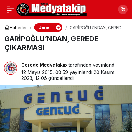
280 ÖĞRENCİ YARIŞTI
0
Paylaş
Genel
Haberler
GARİPOĞLU’NDAN, GEREDE
ÇIKARMASI
GARİPOĞLU’NDAN, GEREDE
ÇIKARMASI
Gerede Medyatakip
tarafından yayınlandı
12 Mayıs 2015, 08:59
yayınlandı
20 Kasım
2023, 12:06
güncellendi