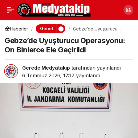
Düzce’de Kurallara
0
Paylaş
Uymayanlara Ceza
Genel
Haberler
Gebze’de Uyuşturucu
Operasyonu: On Binlerce
Gebze’de Uyuşturucu Operasyonu:
Ele Geçirildi
Yağmuru
On Binlerce Ele Geçirildi
Gerede Medyatakip
tarafından yayınlandı
6 Temmuz 2026, 17:17
yayınlandı