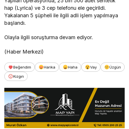
Yapılan operasyonda, 25 bin 500 adet sentetik
hap (Lyrica) ve 3 cep telefonu ele geçirildi.
Yakalanan 5 şüpheli ile ilgili adli işlem yapılmaya
başlandı.
Olayla ilgili soruşturma devam ediyor.
(Haber Merkezi)
Beğendim
Harika
Haha
Vay
Üzgün
Kızgın