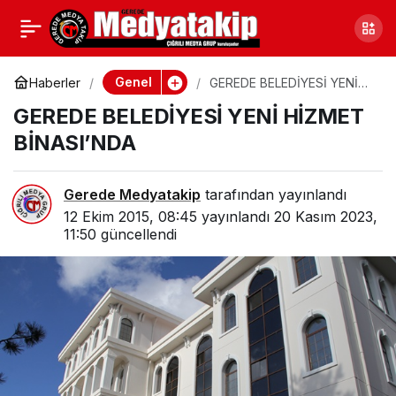
BAŞKANLAR HAYAT
0
Paylaş
KURTARDI
Genel
Haberler
GEREDE BELEDİYESİ YENİ
HİZMET BİNASI’NDA
GEREDE BELEDİYESİ YENİ HİZMET
BİNASI’NDA
Gerede Medyatakip
tarafından yayınlandı
12 Ekim 2015, 08:45
yayınlandı
20 Kasım 2023,
11:50
güncellendi