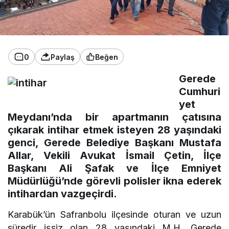
0
Paylaş
Beğen
Gerede
Cumhuri
yet
Meydanı’nda bir apartmanın çatısına
çıkarak intihar etmek isteyen 28 yaşındaki
genci, Gerede Belediye Başkanı Mustafa
Allar, Vekili Avukat İsmail Çetin, İlçe
Başkanı Ali Şafak ve İlçe Emniyet
Müdürlüğü’nde görevli polisler ikna ederek
intihardan vazgeçirdi.
Karabük’ün Safranbolu ilçesinde oturan ve uzun
süredir işsiz olan 28 yaşındaki M.H. Gerede