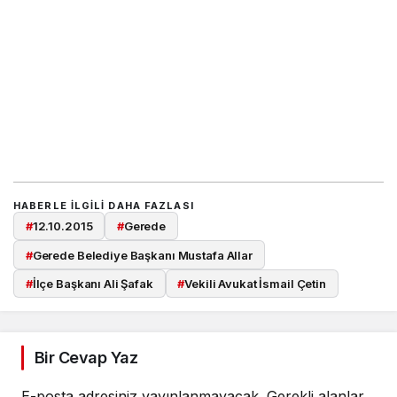
HABERLE ILGILI DAHA FAZLASI
#
12.10.2015
#
Gerede
#
Gerede Belediye Başkanı Mustafa Allar
#
İlçe Başkanı Ali Şafak
#
Vekili Avukat İsmail Çetin
Bir Cevap Yaz
E-posta adresiniz yayınlanmayacak.
Gerekli alanlar