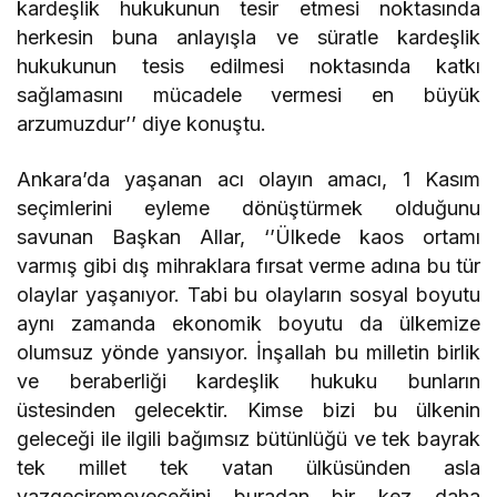
kardeşlik hukukunun tesir etmesi noktasında
herkesin buna anlayışla ve süratle kardeşlik
hukukunun tesis edilmesi noktasında katkı
sağlamasını mücadele vermesi en büyük
arzumuzdur’’ diye konuştu.
Ankara’da yaşanan acı olayın amacı, 1 Kasım
seçimlerini eyleme dönüştürmek olduğunu
savunan Başkan Allar, ‘’Ülkede kaos ortamı
varmış gibi dış mihraklara fırsat verme adına bu tür
olaylar yaşanıyor. Tabi bu olayların sosyal boyutu
aynı zamanda ekonomik boyutu da ülkemize
olumsuz yönde yansıyor. İnşallah bu milletin birlik
ve beraberliği kardeşlik hukuku bunların
üstesinden gelecektir. Kimse bizi bu ülkenin
geleceği ile ilgili bağımsız bütünlüğü ve tek bayrak
tek millet tek vatan ülküsünden asla
vazgeçiremeyeceğini buradan bir kez daha