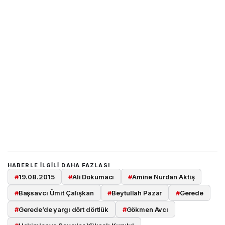
HABERLE ILGILI DAHA FAZLASI
#
19.08.2015
#
Ali Dokumacı
#
Amine Nurdan Aktiş
#
Başsavcı Ümit Çalışkan
#
Beytullah Pazar
#
Gerede
#
Gerede’de yargı dört dörtlük
#
Gökmen Avcı