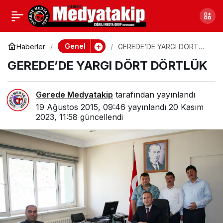
ALLAR: “MEMLEKETİN
0
Paylaş
AŞIĞIZ, SEVDALISIYIZ”
Genel
Haberler
GEREDE’DE YARGI DÖRT
DÖRTLÜK
GEREDE’DE YARGI DÖRT DÖRTLÜK
Gerede Medyatakip
tarafından yayınlandı
19 Ağustos 2015, 09:46
yayınlandı
20 Kasım
2023, 11:58
güncellendi