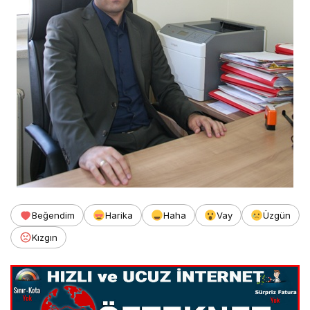
Beğendim
Harika
Haha
Vay
Üzgün
Kızgın