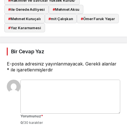
#
Hakimler ve Savcılar Yüksek Kurulu'
#
ile Gerede Adliyesi
#
Mehmet Aksu
#
Mehmet Kuruçalı
#
mit Çalışkan
#
Ömer Faruk Yaşar
#
Yaz Kararnamesi
Bir Cevap Yaz
E-posta adresiniz yayınlanmayacak.
Gerekli alanlar
*
ile işaretlenmişlerdir
Yorumunuz
*
0
/30 karakter