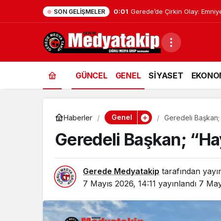
0:01
Geredeli Tanınmış Siyasetçin
SON GELIŞMELER
GÜNCEL
GENEL
SİYASET
EKONO
Genel
Haberler
Geredeli Başkan;
Geredeli Başkan; “H
Gerede Medyatakip
tarafından yayı
7 Mayıs 2026, 14:11
yayınlandı
7 May