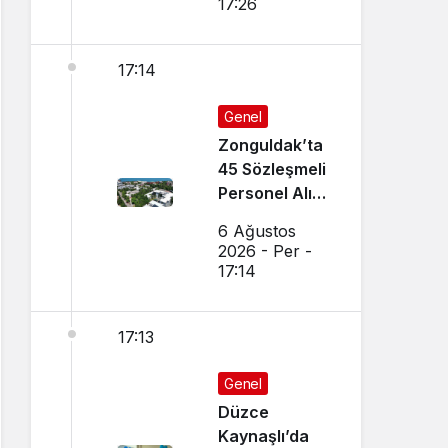
17:26
17:14
Genel
Zonguldak’ta
45 Sözleşmeli
Personel Alımı
Yapılacak!
6 Ağustos
2026 - Per -
17:14
17:13
Genel
Düzce
Kaynaşlı’da