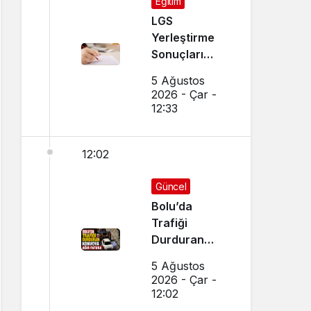
Eğitim
LGS
Yerleştirme
Sonuçları
Açıklandı!
5 Ağustos
Sonuçlar
2026 - Çar -
Nereden
12:33
Sorgulanır,
Nakil
12:02
Başvuruları
Nasıl Yapılır?
Güncel
Bolu’da
Trafiği
Durduran
Konvoya Ağır
5 Ağustos
Fatura
2026 - Çar -
12:02