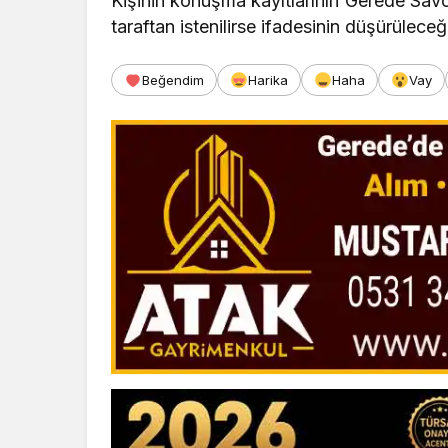
Kişinin konuşma kayıtlarının Gerede Savcıl
taraftan istenilirse ifadesinin düşürüleceği
Beğendim
Harika
Haha
Vay