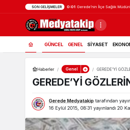
16:47
Zonguldak’ta HASAD Halk Oyu
SON GELIŞMELER
GÜNCEL
GENEL
SİYASET
EKONO
Genel
Haberler
GEREDE’Yİ GÖZLE
GEREDE’Yİ GÖZLERİN
Gerede Medyatakip
tarafından yayı
16 Eylül 2015, 08:31
yayınlandı
20 Ka