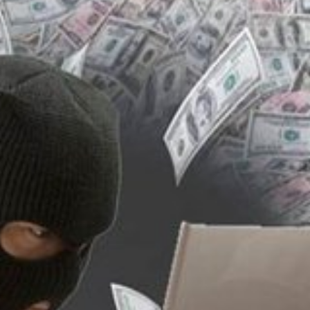
Genel
İlçe Sağlık
Zonguldak’ta HASAD
işti: Yeni
Halk Oyunları Kursları
eve Başladı
Başlıyor