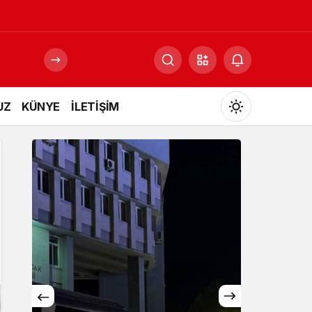
UZ
KÜNYE
İLETİŞİM
Mod
değiştir
Gündüz Modu
Gündüz modunu seçin.
Gece Modu
Gece modunu seçin.