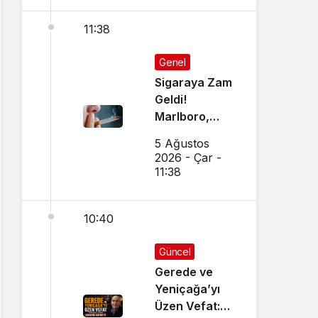
11:38
Genel
Sigaraya Zam
Geldi!
Marlboro,
Parliament,
5 Ağustos
Winston,
2026 - Çar -
Camel JTI
11:38
Grubu
Zamlandı mı?
10:40
İşte 5
Ağustos 2026
Güncel Sigara
Güncel
Fiyatları
Gerede ve
Yeniçağa’yı
Üzen Vefat: