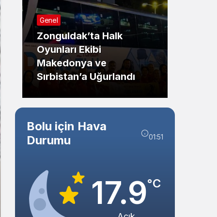
Sistem Modu
Genel
Sistem modunu seçin.
Zonguldak’ta Halk
Oyunları Ekibi
Güncel
Makedonya ve
Sırbistan’a Uğurlandı
Bolu’d
Bolu için Hava
01:51
Durumu
17.9
°C
Açık