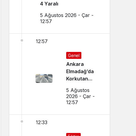
4 Yaralı
5 Ağustos 2026 - Çar -
12:57
12:57
Genel
Ankara
Elmadağ’da
Korkutan
Transmikser
5 Ağustos
Yangını
2026 - Çar -
12:57
12:33