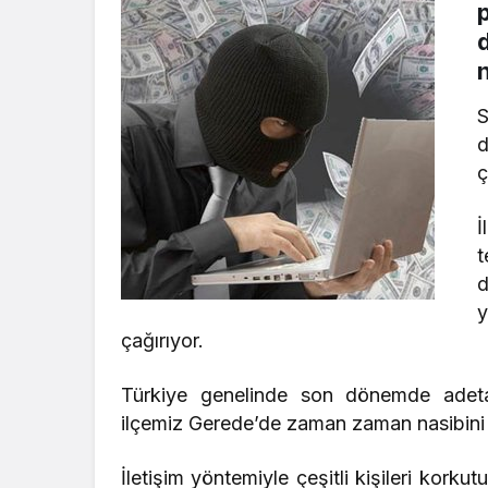
n
S
d
ç
İ
t
d
y
çağırıyor.
Türkiye genelinde son dönemde adeta 
ilçemiz Gerede’de zaman zaman nasibini 
İletişim yöntemiyle çeşitli kişileri korku