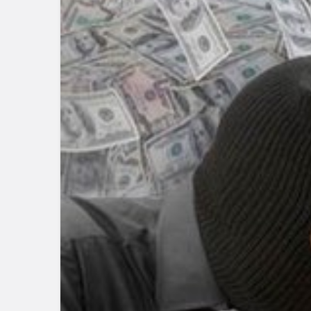
Güncel
Gerede’nin 
Müdürü Değ
Müdür Gör