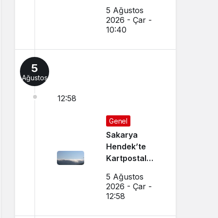
Tanınmış
5 Ağustos
Esnaf
2026 - Çar -
Hayatını
10:40
Kaybetti
5
Ağustos
12:58
Genel
Sakarya
Hendek’te
Kartpostal
Gibi Manzara
5 Ağustos
Büyüledi
2026 - Çar -
12:58