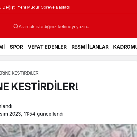
nları Kursları Başlıyor
Mİ
SPOR
VEFAT EDENLER
RESMİ İLANLAR
KADROM
RİNE KESTİRDİLER!
E KESTİRDİLER!
nlandı
sım 2023, 11:54
güncellendi