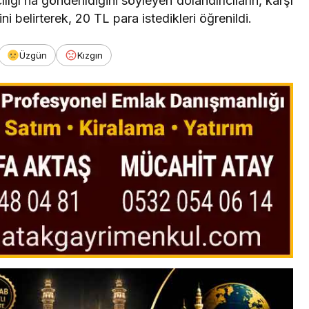
ığı’na gönderildiğini söyleyen dolandırıcıların, karşı
ni belirterek, 20 TL para istedikleri öğrenildi.
Üzgün
Kızgın