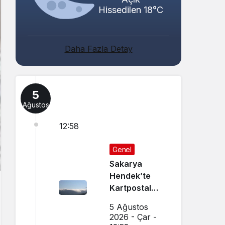
Hissedilen 18°C
Daha Fazla Detay
5
Ağustos
12:58
Genel
Sakarya
Hendek’te
Kartpostal
Gibi Manzara
5 Ağustos
Büyüledi
2026 - Çar -