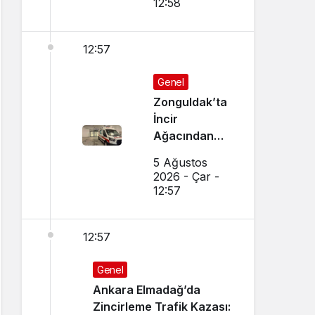
12:58
12:57
Genel
Zonguldak’ta
İncir
Ağacından
Düşen Adam
5 Ağustos
Ağır
2026 - Çar -
Yaralandı
12:57
12:57
Genel
Ankara Elmadağ’da
Zincirleme Trafik Kazası: