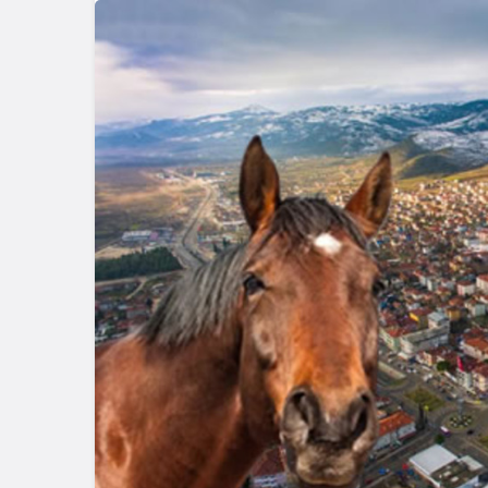
Güncel
Gerede’de 
Emniyet S
Başlattı