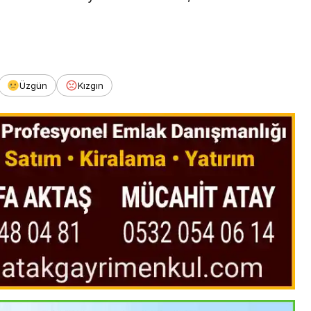
Üzgün
Kızgın