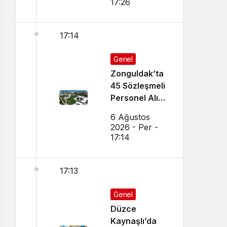
17:26
17:14
Genel
Zonguldak’ta
45 Sözleşmeli
Personel Alımı
Yapılacak!
6 Ağustos
2026 - Per -
17:14
17:13
Genel
Düzce
Kaynaşlı’da