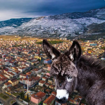
Güncel
Çirkin Olay:
oruşturma
Geredeli Tanınmış
Siyasetçinin Acı Günü