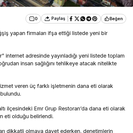
Paylaş
0
Beğen
iş yapan firmaları ifşa ettiği listede yeni bir
r” internet adresinde yayınladığı yeni listede toplam
oğrudan insan sağlığını tehlikeye atacak nitelikte
zmet veren üç farklı işletmenin dana eti olarak
 bulundu.
ltı ilçesindeki Emr Grup Restoran’da dana eti olarak
n eti olduğu belirlendi.
arı dikkatli olmaya davet ederken, denetimlerin