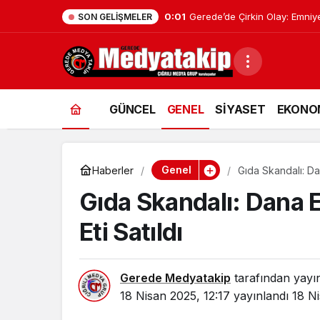
0:01
Geredeli Tanınmış Siyasetçin
SON GELIŞMELER
GÜNCEL
GENEL
SİYASET
EKONO
Genel
Haberler
Gıda Skandalı: Dan
Gıda Skandalı: Dana E
Eti Satıldı
Gerede Medyatakip
tarafından yayı
18 Nisan 2025, 12:17
yayınlandı
18 Ni