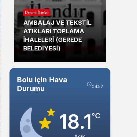
Sistem Modu
Resmi İlanlar
Sistem modunu seçin.
Güncel
AMBALAJ VE TEKSTİL
ATIKLARI TOPLAMA
Bolu’
İHALELERİ (GEREDE
Mahm
BELEDİYESİ)
Tehli
Bolu için Hava
04:52
Durumu
18.1
°C
Açık