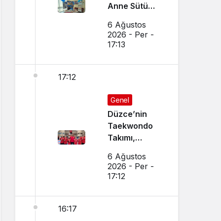
Anne Sütü
Farkındalığı
6 Ağustos
İçin Etkinlik
2026 - Per -
Düzenlendi
17:13
17:12
Genel
Düzce’nin
Taekwondo
Takımı,
Amasya’da
6 Ağustos
Başarı
2026 - Per -
Sağladı
17:12
16:17