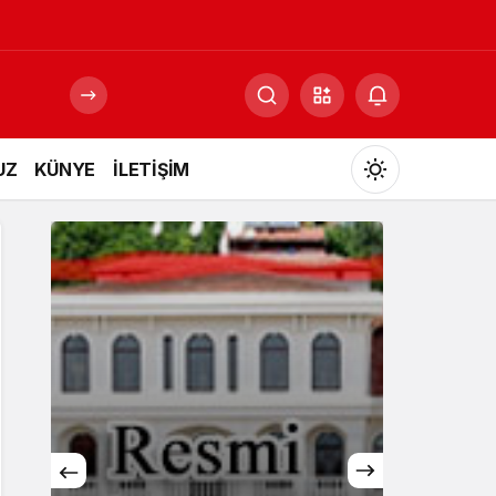
UZ
KÜNYE
İLETİŞİM
Mod
değiştir
Gündüz Modu
Gündüz modunu seçin.
Gece Modu
Gece modunu seçin.