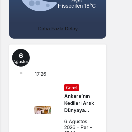
Hissedilen 18°C
Daha Fazla Detay
6
Ağustos
17:26
Genel
Ankara’nın
Kedileri Artık
Dünyaya
Canlı Yayında
6 Ağustos
Tanıtılıyor
2026 - Per -