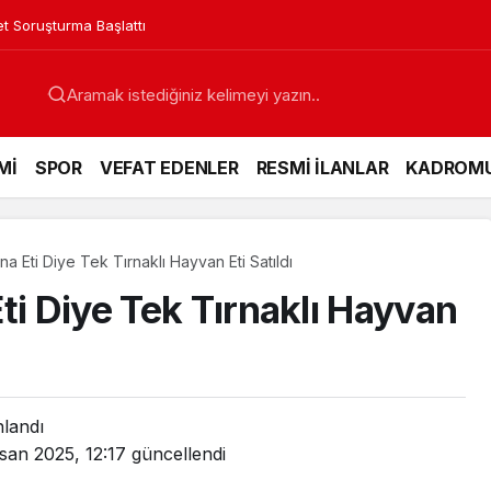
in Acı Günü
Mİ
SPOR
VEFAT EDENLER
RESMİ İLANLAR
KADROM
a Eti Diye Tek Tırnaklı Hayvan Eti Satıldı
ti Diye Tek Tırnaklı Hayvan
nlandı
san 2025, 12:17
güncellendi