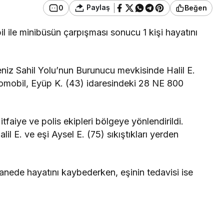
Paylaş
0
Beğen
l ile minibüsün çarpışması sonucu 1 kişi hayatını
deniz Sahil Yolu’nun Burunucu mevkisinde Halil E.
omobil, Eyüp K. (43) idaresindeki 28 NE 800
 itfaiye ve polis ekipleri bölgeye yönlendirildi.
l E. ve eşi Aysel E. (75) sıkıştıkları yerden
astanede hayatını kaybederken, eşinin tedavisi ise