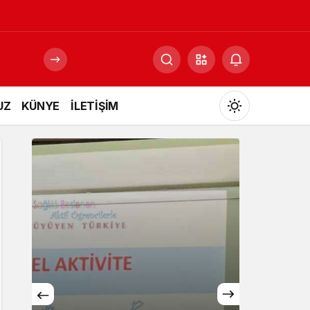
UZ
KÜNYE
İLETİŞİM
Mod
değiştir
Gündüz Modu
Gündüz modunu seçin.
Gece Modu
Gece modunu seçin.