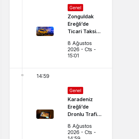
Genel
Zonguldak
Ereğli’de
Ticari Taksi
İle Otomobil
8 Ağustos
Çarpıştı
2026 - Cts -
15:01
14:59
Genel
Karadeniz
Ereğli’de
Dronlu Trafik
Denetimi
8 Ağustos
Yapılıyor
2026 - Cts -
14:59