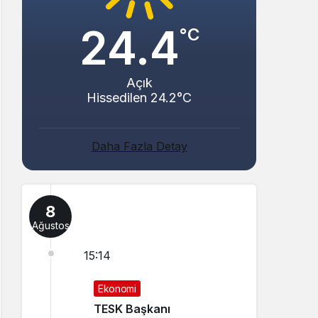
24.4
°C
Açık
Hissedilen 24.2°C
Daha Fazla Detay
8
Ağustos
15:14
Ekonomi
TESK Başkanı