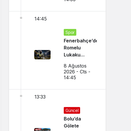
14:45
Spor
Fenerbahçe’den
Romelu
Lukaku
Transferi!
8 Ağustos
Napoli ile
2026 - Cts -
Görüşmeler
14:45
Başladı
13:33
Güncel
Bolu’da
Gölete