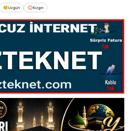
Üzgün
Kızgın