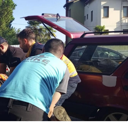
Genel
Düzce’de Kadınlar
Mutfak Atölyesi ile
ramürsel’de
Profesyonelliğe Adım
angın Çıktı
Attı