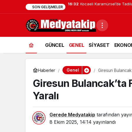
16:32
Düzce’de Kadınlar Mutfak Atö
SON GELIŞMELER
GÜNCEL
GENEL
SİYASET
EKONO
Genel
Haberler
Giresun Bulancak’t
Giresun Bulancak’ta Fe
Yaralı
Gerede Medyatakip
tarafından yayı
8 Ekim 2025, 14:14
yayınlandı