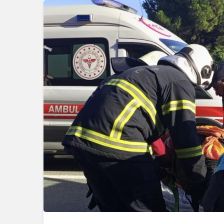
Genel
Kocaeli Ka
Tadilatta Y