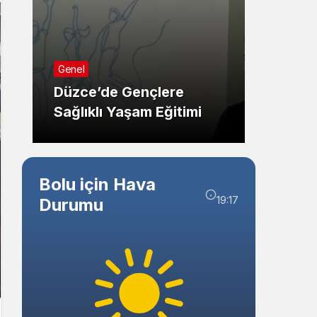
Sistem Modu
Sistem modunu seçin.
Güncel
Genel
Bolu’
Düzce’de Gençlere
Kaym
Sağlıklı Yaşam Eğitimi
Ziyare
Bolu için Hava
19:17
Durumu