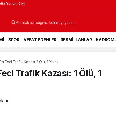
lyesi ile Profesyonelliğe Adım Attı
Mİ
SPOR
VEFAT EDENLER
RESMİ İLANLAR
KADROM
a Feci Trafik Kazası: 1 Ölü, 1 Yaralı
ci Trafik Kazası: 1 Ölü, 1
nlandı