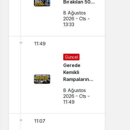
Bırakılan 500
Metrelik Ağ
8 Ağustos
Ele Geçirildi
2026 - Cts -
13:33
11:49
Güncel
Gerede
Kemikli
Rampalarında
Yangın:
8 Ağustos
Araçlar Kül
2026 - Cts -
Oldu
11:49
11:07