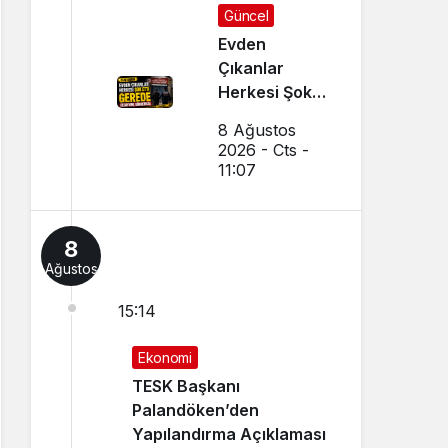
Güncel
Evden
Çıkanlar
Herkesi Şoke
Etti: Gerede
8 Ağustos
Cezaevine
2026 - Cts -
Gönderildi
11:07
8
Ağustos
15:14
Ekonomi
TESK Başkanı
Palandöken’den
Yapılandırma Açıklaması