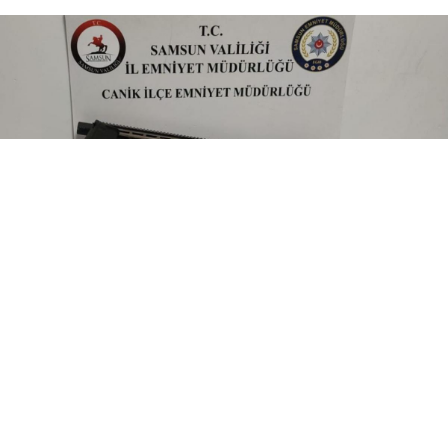
0
Paylaş
Beğen
Samsun’un Canik ilçesinde gerçekleştirilen bir
düğün sırasında havaya ateş açan üç şüpheli,
güvenlik güçleri tarafından yakalandı.
Samsun Canik İlçe Emniyet Müdürlüğü ekipleri,