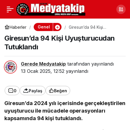
Samsun Canik’te Polise
0
Paylaş
Yakalandılar
Genel
Haberler
Giresun’da 94 Kişi
Uyuşturucudan Tutuklandı
Giresun’da 94 Kişi Uyuşturucudan
Tutuklandı
Gerede Medyatakip
tarafından yayınlandı
13 Ocak 2025, 12:52
yayınlandı
0
Paylaş
Beğen
Giresun’da 2024 yılı içerisinde gerçekleştirilen
uyuşturucu ile mücadele operasyonları
kapsamında 94 kişi tutuklandı.