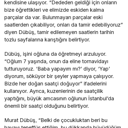
kendisine ulaşıyor. “Dededen geldiği için onların
bize öğrettikleri ve elimizde eskiden kalma
parçalar da var. Bulunmayan parçalar eski
saatlerden çıkabiliyor, onları da tamir edebiliyoruz”
diyen Dübüş, tamir edilemeyen saatlerin tarihin
tozlu sayfalarına karıştığını belirtiyor.
Dübüş, işini oğluna da öğretmeyi arzuluyor.
“Oğlum 7 yaşında, onun da eline tornavidayı
tutturuyoruz. ‘Baba yapayım mı?’ diyor, ‘Yap’
diyorum, söküyor bir şeyler yapmaya çalışıyor.
Bizde her doğan saatçi doğuyor” ifadelerini
kullanıyor. Ayrıca, kuzenlerinin de saatçilik
yaptığını, büyük amcasının oğlunun İstanbul’da
önemli bir saatçi olduğunu belirtiyor.
Murat Dübüş, “Belki de çocukluktan beri bu
havayı teneffüs ettiğim, bu dükkanda büyüdüğüm