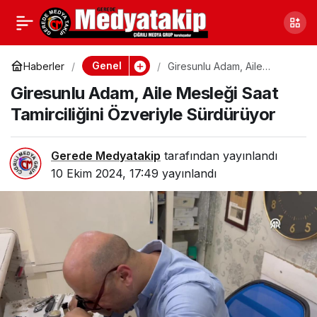
İzmit’te Buzdolabından
0
Paylaş
Yangın Çıktı
Genel
Haberler
Giresunlu Adam, Aile
Mesleği Saat Tamirciliğini
Giresunlu Adam, Aile Mesleği Saat
Özveriyle Sürdürüyor
Tamirciliğini Özveriyle Sürdürüyor
Gerede Medyatakip
tarafından yayınlandı
10 Ekim 2024, 17:49
yayınlandı