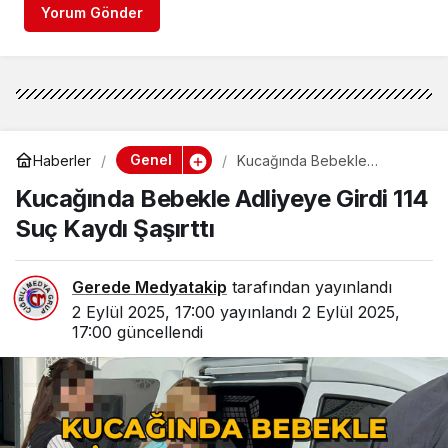
Yorum Gönder
Genel
Haberler
Kucağında Bebekle
Adliyeye Girdi 114 Suç Kaydı
Kucağında Bebekle Adliyeye Girdi 114
Şaşırttı
Suç Kaydı Şaşırttı
Gerede Medyatakip
tarafından yayınlandı
2 Eylül 2025, 17:00
yayınlandı
2 Eylül 2025,
17:00
güncellendi