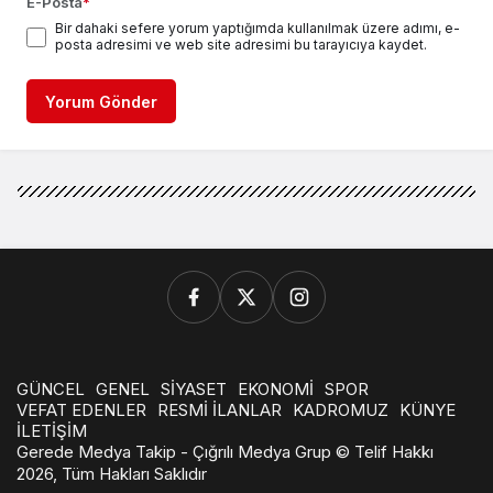
E-Posta
*
Bir dahaki sefere yorum yaptığımda kullanılmak üzere adımı, e-
posta adresimi ve web site adresimi bu tarayıcıya kaydet.
Yorum Gönder
GÜNCEL
GENEL
SİYASET
EKONOMİ
SPOR
VEFAT EDENLER
RESMİ İLANLAR
KADROMUZ
KÜNYE
İLETİŞİM
Gerede Medya Takip - Çığrılı Medya Grup © Telif Hakkı
2026, Tüm Hakları Saklıdır