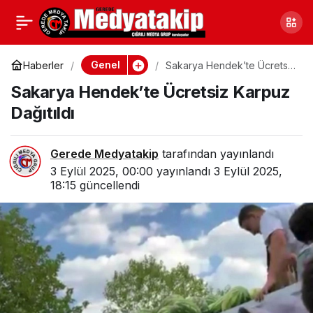
Kucağında Bebekle
0
Paylaş
Adliyeye Girdi 114 Suç
Genel
Haberler
Sakarya Hendek’te Ücretsiz
Karpuz Dağıtıldı
Sakarya Hendek’te Ücretsiz Karpuz
Kaydı Şaşırttı
Dağıtıldı
Gerede Medyatakip
tarafından yayınlandı
3 Eylül 2025, 00:00
yayınlandı
3 Eylül 2025,
18:15
güncellendi