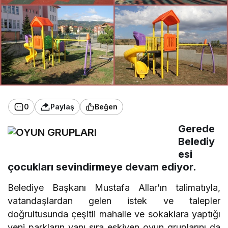
0
Paylaş
Beğen
Gerede
Belediy
esi
çocukları sevindirmeye devam ediyor.
Belediye Başkanı Mustafa Allar’ın talimatıyla,
vatandaşlardan gelen istek ve talepler
doğrultusunda çeşitli mahalle ve sokaklara yaptığı
yeni parkların yanı sıra eskiyen oyun gruplarını da