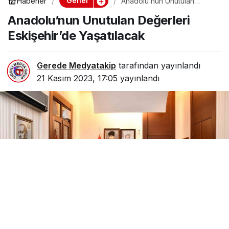
Genel
Haberler
Anadolu’nun Unutulan
Değerleri Eskişehir’de
Anadolu’nun Unutulan Değerleri
Yaşatılacak
Eskişehir’de Yaşatılacak
Gerede Medyatakip
tarafından yayınlandı
21 Kasım 2023, 17:05
yayınlandı