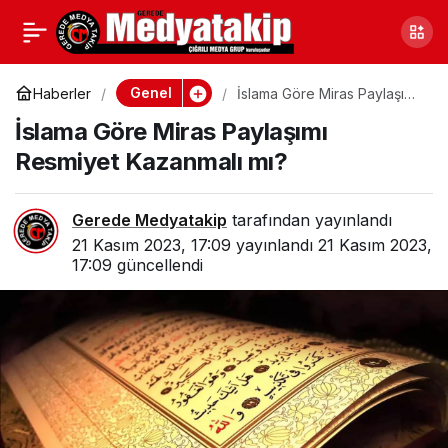
Anadolu’nun Unutulan
0
Paylaş
Değerleri Eskişehir’de
Genel
Haberler
İslama Göre Miras Paylaşımı
Resmiyet Kazanmalı mı?
İslama Göre Miras Paylaşımı
Yaşatılacak
Resmiyet Kazanmalı mı?
Gerede Medyatakip
tarafından yayınlandı
21 Kasım 2023, 17:09
yayınlandı
21 Kasım 2023,
17:09
güncellendi