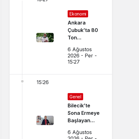
Ekonomi
Ankara
Çubuk’ta 80
Ton
Bekleniyor
6 Ağustos
2026 - Per -
15:27
15:26
Genel
Bilecik’te
Sona Ermeye
Başlayan
Mesleği
6 Ağustos
Sürdürüyor
2026 - Per -