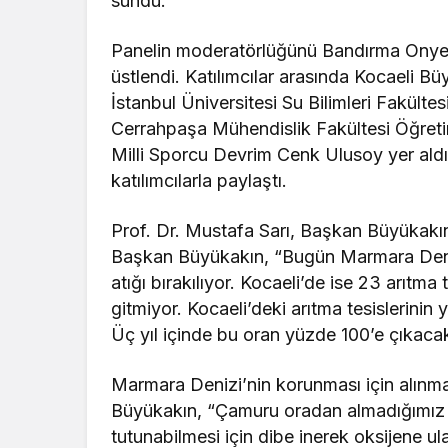
sundu.
Panelin moderatörlüğünü Bandırma Onyedi
üstlendi. Katılımcılar arasında Kocaeli B
İstanbul Üniversitesi Su Bilimleri Fakültes
Cerrahpaşa Mühendislik Fakültesi Öğre
Milli Sporcu Devrim Cenk Ulusoy yer aldı.
katılımcılarla paylaştı.
Prof. Dr. Mustafa Sarı, Başkan Büyükakın’a
Başkan Büyükakın, “Bugün Marmara Deni
atığı bırakılıyor. Kocaeli’de ise 23 arıtma
gitmiyor. Kocaeli’deki arıtma tesislerinin 
Üç yıl içinde bu oran yüzde 100’e çıkacak”
Marmara Denizi’nin korunması için alınm
Büyükakın, “Çamuru oradan almadığımız s
tutunabilmesi için dibe inerek oksijene u