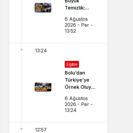
Büyük
Temizlik:
Kapsamlı
6 Ağustos
Çalışma
2026 - Per -
Başlatıldı
13:52
13:24
Eğitim
Bolu’dan
Türkiye’ye
Örnek Oluyor,
Yoğun İlgi
6 Ağustos
Görüyor
2026 - Per -
13:24
12:57