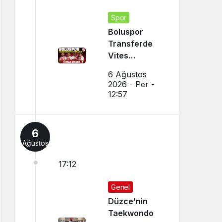
Spor
Boluspor
Transferde
Vites
Yükseltti
6 Ağustos
2026 - Per -
12:57
6
Ağustos
17:12
Genel
Düzce’nin
Taekwondo