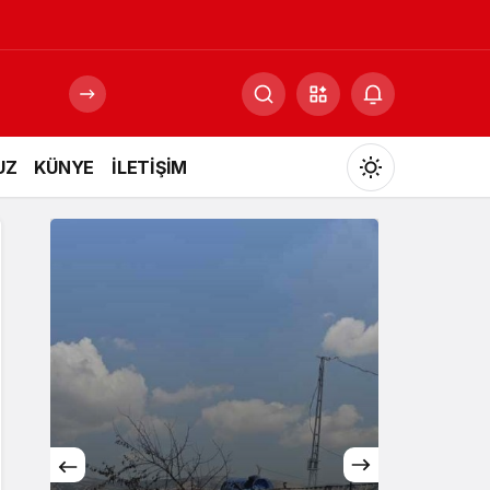
UZ
KÜNYE
İLETİŞİM
Mod
değiştir
Gündüz Modu
Gündüz modunu seçin.
Gece Modu
Gece modunu seçin.