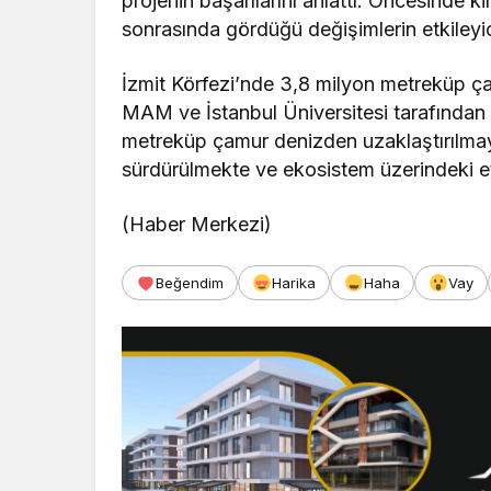
projenin başarılarını anlattı. Öncesinde ki
sonrasında gördüğü değişimlerin etkileyi
İzmit Körfezi’nde 3,8 milyon metreküp ç
MAM ve İstanbul Üniversitesi tarafından y
metreküp çamur denizden uzaklaştırılmaya
sürdürülmekte ve ekosistem üzerindeki et
(Haber Merkezi)
Beğendim
Harika
Haha
Vay