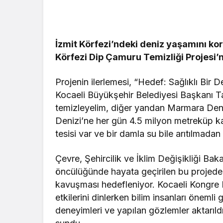
Güncel
İzmit Körfezi’ndeki deniz yaşamını ko
Bolu’nun T
Körfezi Dip Çamuru Temizliği Projesi’n
Mahmut Al
Tehlikeyi Ö
Projenin ilerlemesi, “Hedef: Sağlıklı Bir 
Kocaeli Büyükşehir Belediyesi Başkanı Ta
temizleyelim, diğer yandan Marmara Deni
Denizi’ne her gün 4.5 milyon metreküp kan
tesisi var ve bir damla su bile arıtılmada
Çevre, Şehircilik ve İklim Değişikliği Bak
öncülüğünde hayata geçirilen bu projede,
kavuşması hedefleniyor. Kocaeli Kongre M
etkilerini dinlerken bilim insanları önemli 
deneyimleri ve yapılan gözlemler aktarıldı