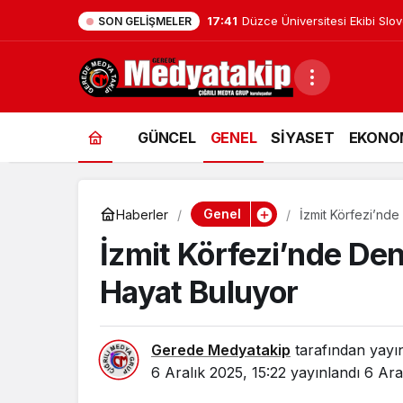
17:41
Düzce Üniversitesi Ekibi Slo
SON GELIŞMELER
GÜNCEL
GENEL
SİYASET
EKONO
Genel
Haberler
İzmit Körfezi’nd
İzmit Körfezi’nde De
Hayat Buluyor
Gerede Medyatakip
tarafından yayı
6 Aralık 2025, 15:22
yayınlandı
6 Ara