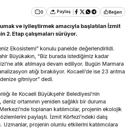
Paylaş
0
Beğen
rumak ve iyileştirmek amacıyla başlatılan İzmit
Eğitim
anınmış İsmi
in 2. Etap çalışmaları sürüyor.
an Büyük
Düzce Üniversitesi Ekibi
nledi
Slovenya’dan Ses Verdi
Deniz Ekosistemi” konulu panelde değerlendirildi.
hir Büyükakın, “Biz burada istediğimiz kadar
zi’ne atık atılmaya devam ediliyor. Bugün Marmara
alizasyon atığı bırakılıyor. Kocaeli’de ise 23 arıtma
n denize gitmiyor” dedi.
anlığı ile Kocaeli Büyükşehir Belediyesi’nin
 deniz ortamının yeniden sağlıklı bir duruma
erkezi’nde toplanan katılımcılar, projenin ekolojik
gözlemlerini paylaştı. İzmit Körfezi’ndeki dalış
. Uzmanlar, projenin olumlu etkilerini katılımcılara