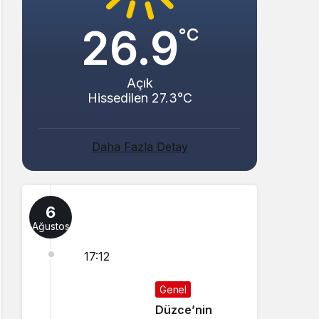
26.9
°C
Açık
Hissedilen 27.3°C
Daha Fazla Detay
6
Ağustos
17:12
Genel
Düzce’nin