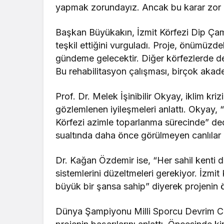
yapmak zorundayız. Ancak bu karar zor bi
Başkan Büyükakın, İzmit Körfezi Dip Çamur
teşkil ettiğini vurguladı. Proje, önümüzd
gündeme gelecektir. Diğer körfezlerde de
Bu rehabilitasyon çalışması, birçok aka
Prof. Dr. Melek İşinibilir Okyay, iklim kr
gözlemlenen iyileşmeleri anlattı. Okyay,
Körfezi azimle toparlanma sürecinde” dedi
sualtında daha önce görülmeyen canlılar b
Dr. Kağan Özdemir ise, “Her sahil kenti deni
sistemlerini düzeltmeleri gerekiyor. İzmit
büyük bir şansa sahip” diyerek projenin 
Dünya Şampiyonu Milli Sporcu Devrim Cen