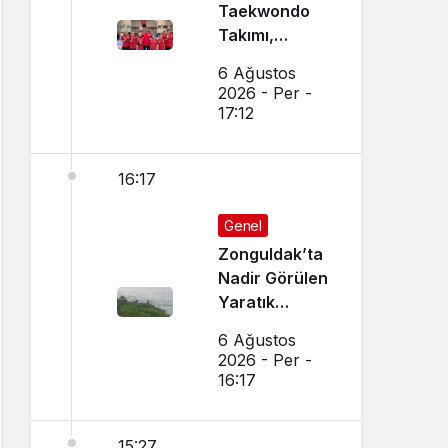
Taekwondo
Takımı,
Amasya’da
6 Ağustos
Başarı
2026 - Per -
Sağladı
17:12
16:17
Genel
Zonguldak’ta
Nadir Görülen
Yaratık
Görüntülendi
6 Ağustos
2026 - Per -
16:17
15:27