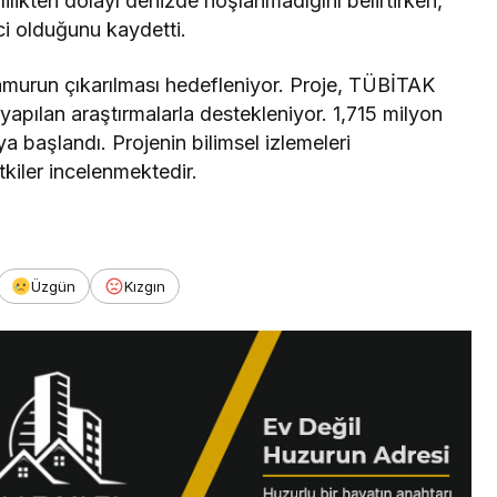
rlilikten dolayı denizde hoşlanmadığını belirtirken,
ci olduğunu kaydetti.
amurun çıkarılması hedefleniyor. Proje, TÜBİTAK
apılan araştırmalarla destekleniyor. 1,715 milyon
 başlandı. Projenin bilimsel izlemeleri
kiler incelenmektedir.
Üzgün
Kızgın