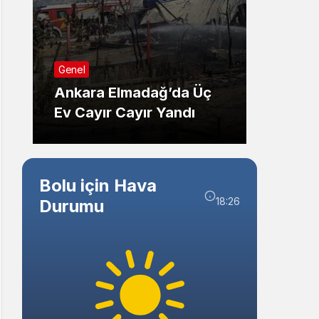
Sistem Modu
Sistem modunu seçin.
Sağlık
Genel
Düzce
Ankara Elmadağ’da Üç
Adayl
Ev Cayır Cayır Yandı
Ziyare
Bolu için Hava
18:26
Durumu