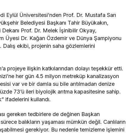
 Eylül Üniversitesi’nden Prof. Dr. Mustafa Sarı
üyükşehir Belediyesi Başkanı Tahir Büyükakın,
i Dekanı Prof. Dr. Melek İşinibilir Okyay,
tim Üyesi Dr. Kağan Özdemir ve Dünya Şampiyonu
 Dalış ekibi, projenin saha gözlemlerini
 projeye ilişkin katkılarından dolayı teşekkür etti.
zi’ne her gün 4.5 milyon metreküp kanalizasyon
 tesisi var ve bir damla su bile arıtılmadan denize
yüzde 73’ü ileri biyolojik arıtma kapasitesine sahip.
 ifadelerini kullandı.
ası gereken tedbirlere de değinen Başkan
ürece balıkların yaşaması mümkün değil. Canlıların
laşabilmesi gerekiyor. Bu nedenle temizleme işlemini