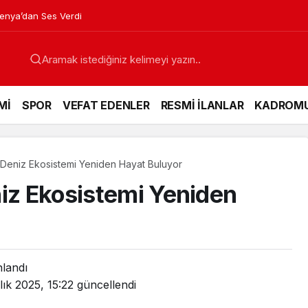
venya’dan Ses Verdi
Mİ
SPOR
VEFAT EDENLER
RESMİ İLANLAR
KADROM
e Deniz Ekosistemi Yeniden Hayat Buluyor
niz Ekosistemi Yeniden
nlandı
lık 2025, 15:22
güncellendi