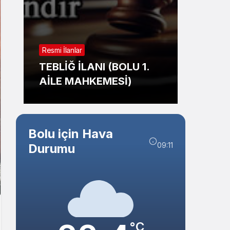
Sistem Modu
Sistem modunu seçin.
Resmi İl
Resmi İlanlar
TAŞI
TEBLİĞ İLANI (BOLU 1.
İHALE
AİLE MAHKEMESİ)
BELED
Bolu için Hava
09:11
Durumu
°C