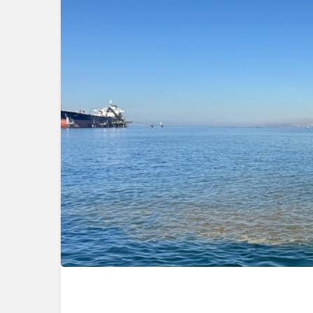
Güncel
Ünlü Oyunc
Çiftçi’nin
Bağlantısı 