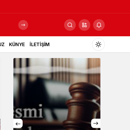
UZ
KÜNYE
İLETİŞİM
Mod
değiştir
Gündüz Modu
Gündüz modunu seçin.
Gece Modu
Gece modunu seçin.