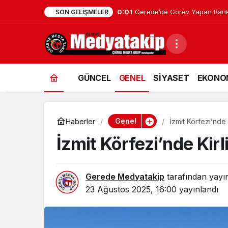
0:01
Gerede’de Görev Yapan Bank
SON GELIŞMELER
GÜNCEL
GENEL
SİYASET
EKONO
Genel
Haberler
İzmit Körfezi’nde 
İzmit Körfezi’nde Kirl
Gerede Medyatakip
tarafından yayı
23 Ağustos 2025, 16:00
yayınlandı