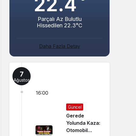
22.4
Parçalı Az Bulutlu
Hissedilen 22.3°C
Daha Fazla Detay
7
Ağustos
16:00
Güncel
Gerede
Yolunda Kaza:
Otomobil