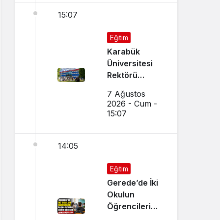
15:07
Eğitim
Karabük
Üniversitesi
Rektörü
Kırışık’tan
7 Ağustos
Aday
2026 - Cum -
Öğrencilere
15:07
Tercih Çağrısı
14:05
Eğitim
Gerede’de İki
Okulun
Öğrencileri
Başka Okulda