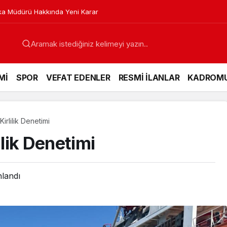
a Müdürü Hakkında Yeni Karar
Mİ
SPOR
VEFAT EDENLER
RESMİ İLANLAR
KADROM
Kirlilik Denetimi
ilik Denetimi
nlandı