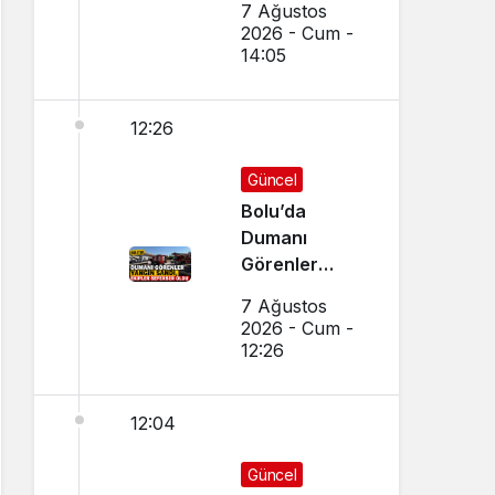
7 Ağustos
Eğitim
2026 - Cum -
Görecek
14:05
12:26
Güncel
Bolu’da
Dumanı
Görenler
Yangın Sandı,
7 Ağustos
Ekipler
2026 - Cum -
Seferber Oldu
12:26
12:04
Güncel