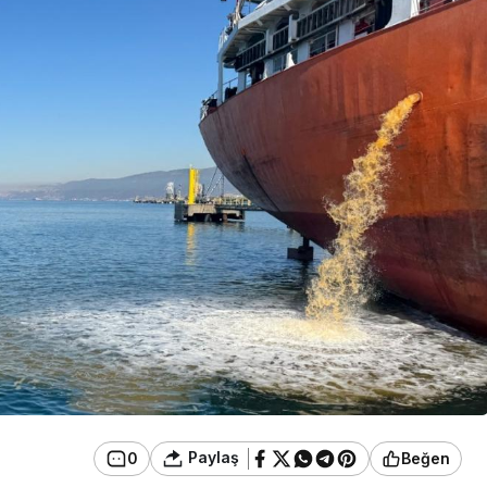
Güncel
u Ülkü Hilal
Gerede’de Görev Yapan
 Gerede
Banka Müdürü Hakkında
Ortaya Çıktı
Yeni Karar
Paylaş
0
Beğen