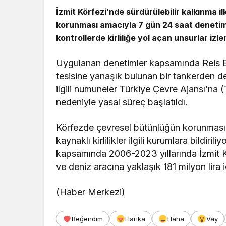
İzmit Körfezi’nde sürdürülebilir kalkınma i
korunması amacıyla 7 gün 24 saat denetiml
kontrollerde kirliliğe yol açan unsurlar izle
Uygulanan denetimler kapsamında Reis Bey
tesisine yanaşık bulunan bir tankerden deni
ilgili numuneler Türkiye Çevre Ajansı’na (T
nedeniyle yasal süreç başlatıldı.
Körfezde çevresel bütünlüğün korunmasın
kaynaklı kirlilikler ilgili kurumlara bildiri
kapsamında 2006-2023 yıllarında İzmit Kö
ve deniz aracına yaklaşık 181 milyon lira 
(Haber Merkezi)
Beğendim
Harika
Haha
Vay