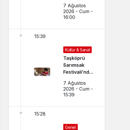
Uçup
7 Ağustos
Hurdaya
2026 - Cum -
Döndü
16:00
15:39
Kültür & Sanat
Taşköprü
Sarımsak
Festivali’nde
El Sanatları ve
7 Ağustos
Yöresel
2026 - Cum -
Lezzetler
15:39
Buluştu
15:28
Genel