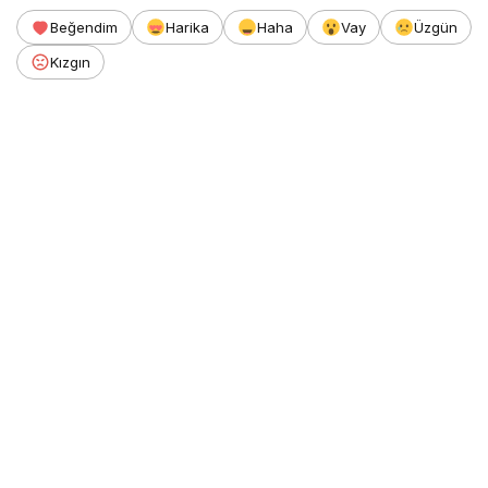
Beğendim
Harika
Haha
Vay
Üzgün
Kızgın