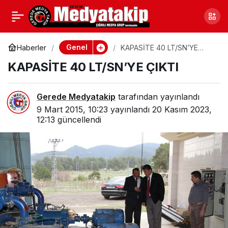
ALLAR, KADINLAR
0
Paylaş
GÜNÜNÜ KUTLADI
Genel
Haberler
KAPASİTE 40 LT/SN’YE
ÇIKTI
KAPASİTE 40 LT/SN’YE ÇIKTI
Gerede Medyatakip
tarafından yayınlandı
9 Mart 2015, 10:23
yayınlandı
20 Kasım 2023,
12:13
güncellendi