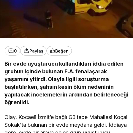
0
Paylaş
Beğen
Bir evde uyuşturucu kullandıkları iddia edilen
grubun içinde bulunan E.A. fenalaşarak
yaşamını yitirdi. Olayla ilgili soruşturma
başlatılırken, şahsın kesin ölüm nedeninin
yapılacak incelemelerin ardından belirleneceği
öğrenildi.
Olay, Kocaeli İzmit’e bağlı Gültepe Mahallesi Koçal
Sokak’ta bulunan bir evde meydana geldi. İddiaya
göre, evde bir araya gelen grup uyuşturucu