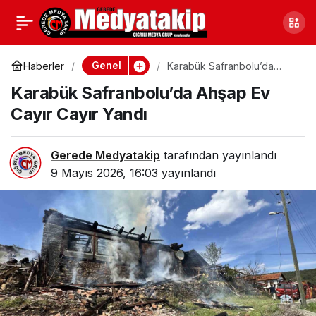
Uyuşturucu İçin Evde
0
Paylaş
Toplandılar: Gece
Genel
Haberler
Karabük Safranbolu’da
Ahşap Ev Cayır Cayır Yandı
Karabük Safranbolu’da Ahşap Ev
Ölümle Sonuçlandı
Cayır Cayır Yandı
Gerede Medyatakip
tarafından yayınlandı
9 Mayıs 2026, 16:03
yayınlandı