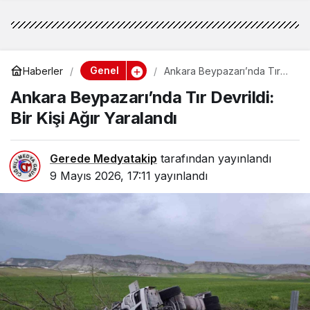
Genel
Haberler
Ankara Beypazarı’nda Tır
Devrildi: Bir Kişi Ağır
Ankara Beypazarı’nda Tır Devrildi:
Yaralandı
Bir Kişi Ağır Yaralandı
Gerede Medyatakip
tarafından yayınlandı
9 Mayıs 2026, 17:11
yayınlandı