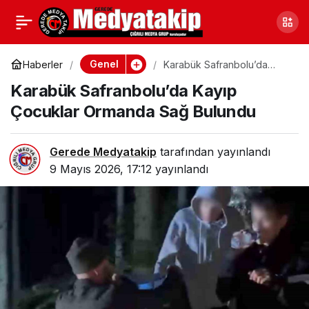
Ankara Beypazarı’nda
0
Paylaş
Tır Devrildi: Bir Kişi Ağır
Genel
Haberler
Karabük Safranbolu’da
Kayıp Çocuklar Ormanda
Karabük Safranbolu’da Kayıp
Sağ Bulundu
Yaralandı
Çocuklar Ormanda Sağ Bulundu
Gerede Medyatakip
tarafından yayınlandı
9 Mayıs 2026, 17:12
yayınlandı