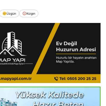
Üzgün
Kızgın