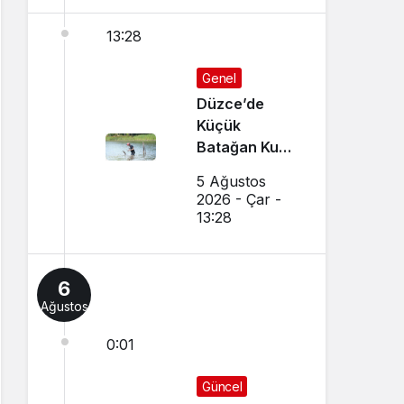
13:28
Genel
Düzce’de
Küçük
Batağan Kuşu
Kurtarıldı
5 Ağustos
2026 - Çar -
13:28
6
Ağustos
0:01
Güncel