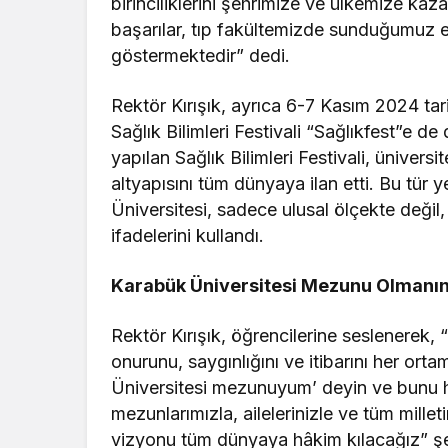
birinciliklerini şehrimize ve ülkemize kaza
başarılar, tıp fakültemizde sunduğumuz e
göstermektedir” dedi.
Rektör Kırışık, ayrıca 6-7 Kasım 2024 ta
Sağlık Bilimleri Festivali “Sağlıkfest”e d
yapılan Sağlık Bilimleri Festivali, üniversi
altyapısını tüm dünyaya ilan etti. Bu tür y
Üniversitesi, sadece ulusal ölçekte değil
ifadelerini kullandı.
Karabük Üniversitesi Mezunu Olmanı
Rektör Kırışık, öğrencilerine seslenerek
onurunu, saygınlığını ve itibarını her o
Üniversitesi mezunuyum’ deyin ve bunu he
mezunlarımızla, ailelerinizle ve tüm milleti
vizyonu tüm dünyaya hâkim kılacağız” ş