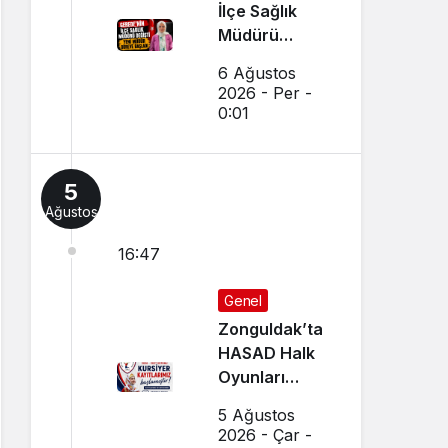
İlçe Sağlık
Müdürü
Değişti: Yeni
6 Ağustos
Müdür
2026 - Per -
Göreve
0:01
Başladı
5
Ağustos
16:47
Genel
Zonguldak’ta
HASAD Halk
Oyunları
Kursları
5 Ağustos
Başlıyor
2026 - Çar -