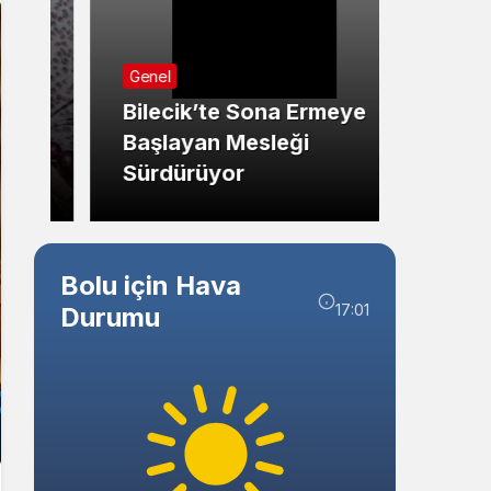
Sistem Modu
Sistem modunu seçin.
Genel
Güncel
Bilecik’te Sona Ermeye
Başlayan Mesleği
Gered
Sürdürüyor
Temeli
Bolu için Hava
17:01
Durumu