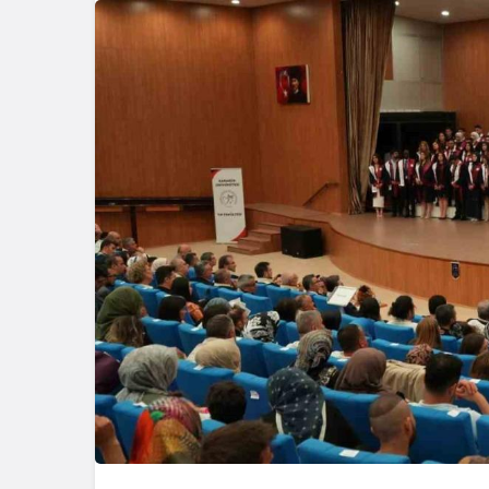
Genel
Zonguldak’
Görülen Ya
Görüntülen