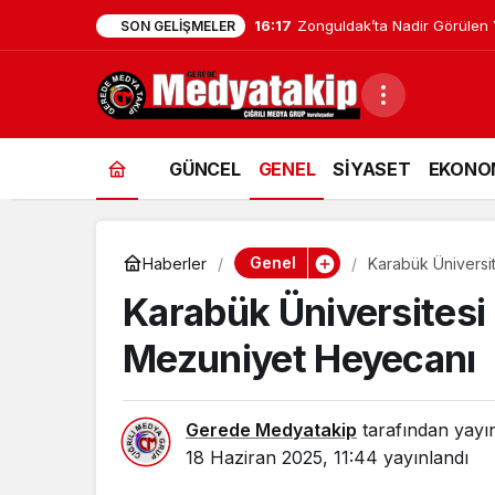
15:27
Ankara Çubuk’ta 80 Ton Bek
SON GELIŞMELER
GÜNCEL
GENEL
SİYASET
EKONO
Genel
Haberler
Karabük Üniversi
Karabük Üniversitesi 
Mezuniyet Heyecanı
Gerede Medyatakip
tarafından yayı
18 Haziran 2025, 11:44
yayınlandı