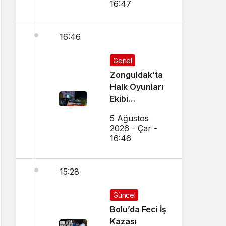
16:47
16:46
Genel
Zonguldak’ta
Halk Oyunları
Ekibi
Makedonya
5 Ağustos
ve Sırbistan’a
2026 - Çar -
Uğurlandı
16:46
15:28
Güncel
Bolu’da Feci İş
Kazası