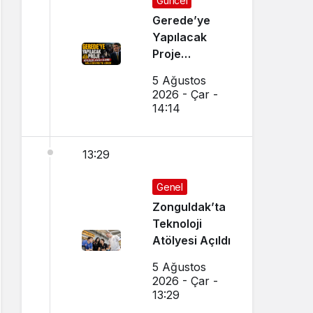
Güncel
Gerede’ye
Yapılacak
Proje
Köylüleri
5 Ağustos
Ayağa
2026 - Çar -
Kaldırdı:
14:14
Eylem Öncesi
Vali Devreye
13:29
Girdi
Genel
Zonguldak’ta
Teknoloji
Atölyesi Açıldı
5 Ağustos
2026 - Çar -
13:29