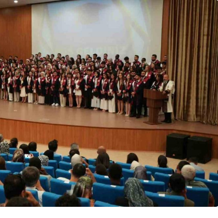
Ekonomi
ta Nadir
ratık
Ankara Çubuk’ta 80 Ton
di
Bekleniyor