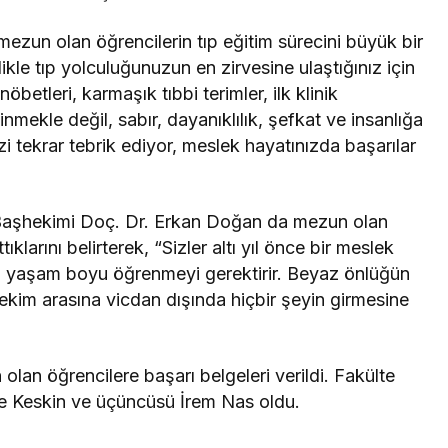
mezun olan öğrencilerin tıp eğitim sürecini büyük bir
ikle tıp yolculuğunuzun en zirvesine ulaştığınız için
öbetleri, karmaşık tıbbi terimler, ilk klinik
mekle değil, sabır, dayanıklılık, şefkat ve insanlığa
zi tekrar tebrik ediyor, meslek hayatınızda başarılar
Başhekimi Doç. Dr. Erkan Doğan da mezun olan
klarını belirterek, “Sizler altı yıl önce bir meslek
ik, yaşam boyu öğrenmeyi gerektirir. Beyaz önlüğün
hekim arasına vicdan dışında hiçbir şeyin girmesine
lan öğrencilere başarı belgeleri verildi. Fakülte
kçe Keskin ve üçüncüsü İrem Nas oldu.