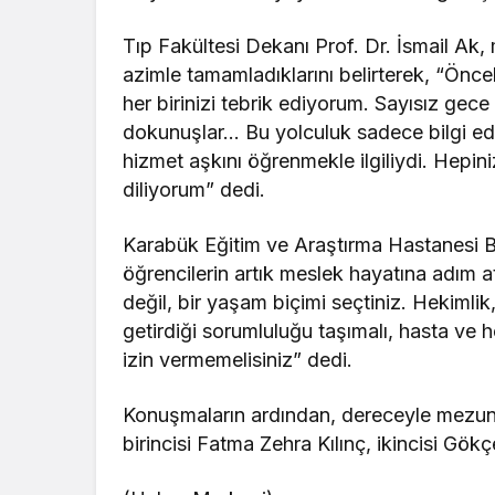
Tıp Fakültesi Dekanı Prof. Dr. İsmail Ak, 
azimle tamamladıklarını belirterek, “Öncel
her birinizi tebrik ediyorum. Sayısız gece n
dokunuşlar… Bu yolculuk sadece bilgi edin
hizmet aşkını öğrenmekle ilgiliydi. Hepini
diliyorum” dedi.
Karabük Eğitim ve Araştırma Hastanesi 
öğrencilerin artık meslek hayatına adım attı
değil, bir yaşam biçimi seçtiniz. Hekiml
getirdiği sorumluluğu taşımalı, hasta ve 
izin vermemelisiniz” dedi.
Konuşmaların ardından, dereceyle mezun o
birincisi Fatma Zehra Kılınç, ikincisi Gö