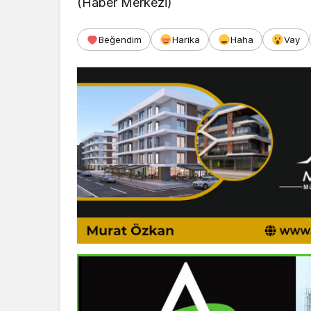
(Haber Merkezi)
Beğendim
Harika
Haha
Vay