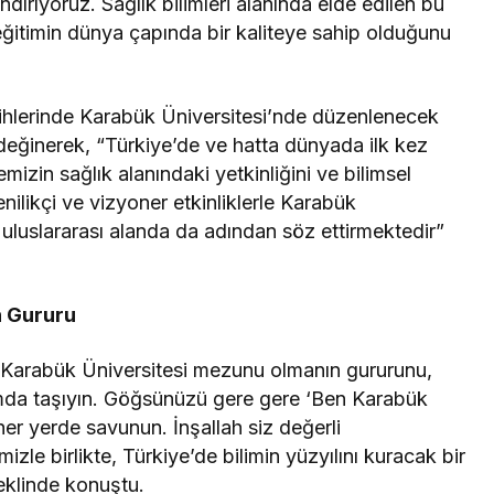
ndırıyoruz. Sağlık bilimleri alanında elde edilen bu
ğitimin dünya çapında bir kaliteye sahip olduğunu
rihlerinde Karabük Üniversitesi’nde düzenlenecek
e değinerek, “Türkiye’de ve hatta dünyada ilk kez
temizin sağlık alanındaki yetkinliğini ve bilimsel
enilikçi ve vizyoner etkinliklerle Karabük
, uluslararası alanda da adından söz ettirmektedir”
n Gururu
, “Karabük Üniversitesi mezunu olmanın gururunu,
rtamda taşıyın. Göğsünüzü gere gere ‘Ben Karabük
r yerde savunun. İnşallah siz değerli
mizle birlikte, Türkiye’de bilimin yüzyılını kuracak bir
eklinde konuştu.