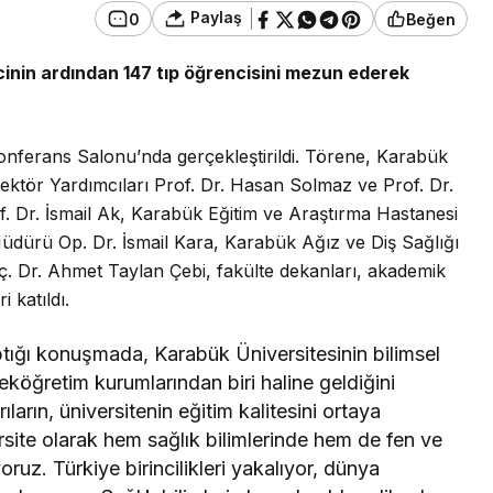
Paylaş
0
Beğen
recinin ardından 147 tıp öğrencisini mezun ederek
onferans Salonu’nda gerçekleştirildi.
Törene, Karabük
 Rektör Yardımcıları Prof. Dr. Hasan Solmaz ve Prof. Dr.
f. Dr. İsmail Ak, Karabük Eğitim ve Araştırma Hastanesi
üdürü Op. Dr. İsmail Kara, Karabük Ağız ve Diş Sağlığı
. Dr. Ahmet Taylan Çebi, fakülte dekanları, akademik
 katıldı.
aptığı konuşmada, Karabük Üniversitesinin bilimsel
eköğretim kurumlarından biri haline geldiğini
ıların, üniversitenin eğitim kalitesini ortaya
ersite olarak hem sağlık bilimlerinde hem de fen ve
oruz. Türkiye birincilikleri yakalıyor, dünya