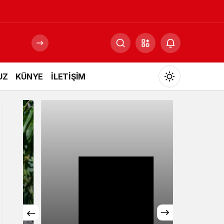
UZ
KÜNYE
İLETİŞİM
Mod
değiştir
Gündüz Modu
Gündüz modunu seçin.
Gece Modu
Gece modunu seçin.