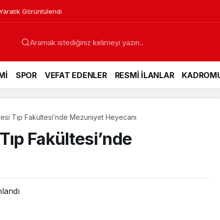
leniyor
Mİ
SPOR
VEFAT EDENLER
RESMİ İLANLAR
KADROM
tesi Tıp Fakültesi’nde Mezuniyet Heyecanı
Tıp Fakültesi’nde
nlandı