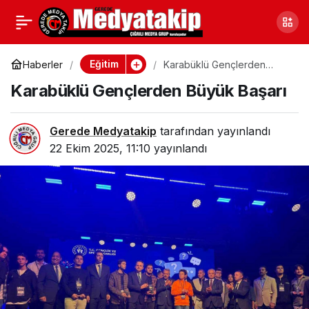
Düzce’de Okul
0
Paylaş
Önlerinde Denetim
Eğitim
Haberler
Karabüklü Gençlerden
Büyük Başarı
Karabüklü Gençlerden Büyük Başarı
Gerede Medyatakip
tarafından yayınlandı
22 Ekim 2025, 11:10
yayınlandı