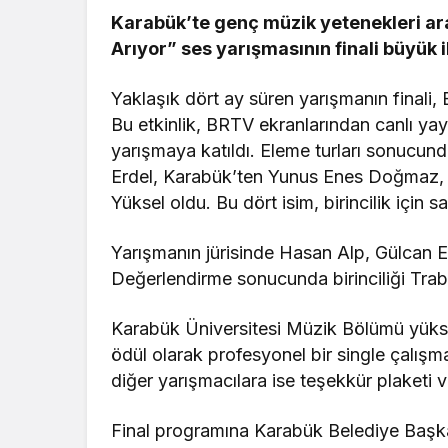
Karabük’te genç müzik yetenekleri ar
Arıyor” ses yarışmasının finali büyük i
Yaklaşık dört ay süren yarışmanın finali
Bu etkinlik, BRTV ekranlarından canlı yayı
yarışmaya katıldı. Eleme turları sonucun
Erdel, Karabük’ten Yunus Enes Doğmaz, 
Yüksel oldu. Bu dört isim, birincilik için s
Yarışmanın jürisinde Hasan Alp, Gülcan 
Değerlendirme sonucunda birinciliği Tra
Karabük Üniversitesi Müzik Bölümü yükse
ödül olarak profesyonel bir single çalışma
diğer yarışmacılara ise teşekkür plaketi ve
Final programına Karabük Belediye Başka