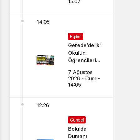
15:07
Tercih Çağrısı
14:05
Eğitim
Gerede’de İki
Okulun
Öğrencileri
Başka Okulda
7 Ağustos
Eğitim
2026 - Cum -
Görecek
14:05
12:26
Güncel
Bolu’da
Dumanı