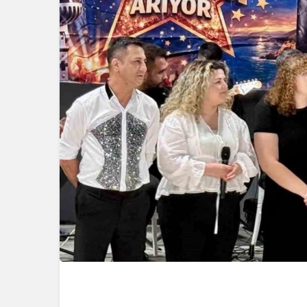
Genel
Zonguldak
Çarptı, Ar
Alev Aldı