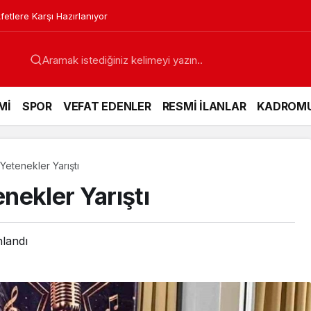
etlere Karşı Hazırlanıyor
Mİ
SPOR
VEFAT EDENLER
RESMİ İLANLAR
KADROM
etenekler Yarıştı
nekler Yarıştı
nlandı