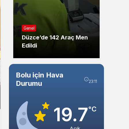
Sistem Modu
Sistem modunu seçin.
Genel
Genel
Düzce’de 142 Araç Men
Düzce
Edildi
Kişide
Bolu için Hava
23:11
Durumu
19.7
°C
Açık