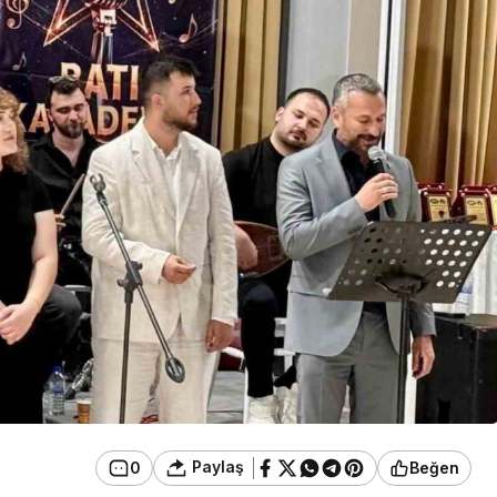
Genel
’ta Durağa
Zonguldak’taki
aziye Uçtu,
Hastaneler Afetlere
Karşı Hazırlanıyor
Paylaş
0
Beğen