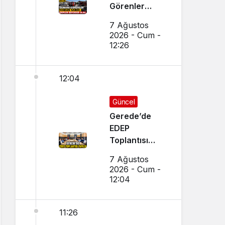
Görenler
Yangın Sandı,
7 Ağustos
Ekipler
2026 - Cum -
Seferber Oldu
12:26
12:04
Güncel
Gerede’de
EDEP
Toplantısı
Yapıldı
7 Ağustos
2026 - Cum -
12:04
11:26