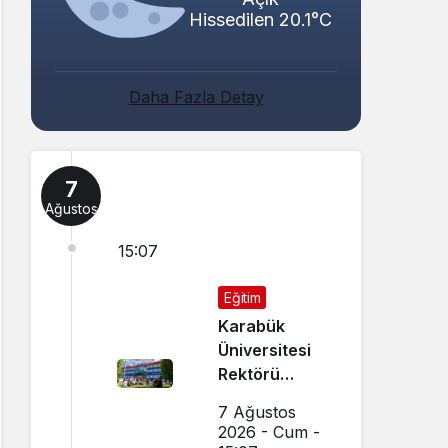
Hissedilen 20.1°C
Daha Fazla Detay
7
Ağustos
15:07
Eğitim
Karabük
Üniversitesi
Rektörü
Kırışık’tan
7 Ağustos
Aday
2026 - Cum -
Öğrencilere