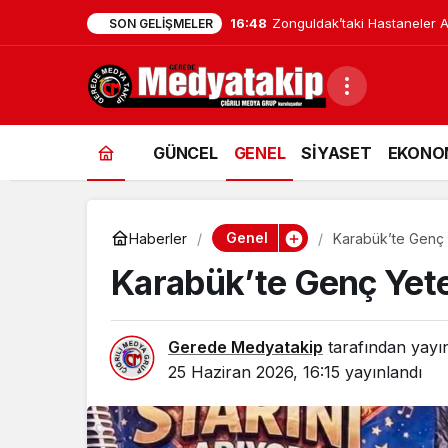
16:48
Zonguldak’taki Hastaneler Af
SON GELIŞMELER
GÜNCEL
GENEL
SİYASET
EKONO
Genel
Haberler
Karabük’te Genç Y
Karabük’te Genç Yete
Gerede Medyatakip
tarafından yayı
25 Haziran 2026, 16:15
yayınlandı