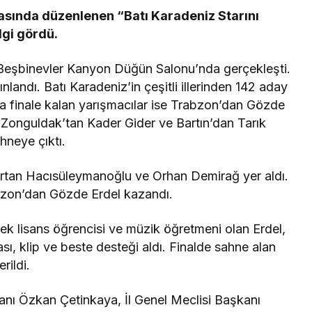
asında düzenlenen “Batı Karadeniz Starını
lgi gördü.
, Beşbinevler Kanyon Düğün Salonu’nda gerçekleşti.
nlandı. Batı Karadeniz’in çeşitli illerinden 142 aday
da finale kalan yarışmacılar ise Trabzon’dan Gözde
Zonguldak’tan Kader Gider ve Bartın’dan Tarık
ahneye çıktı.
Ertan Hacısüleymanoğlu ve Orhan Demirağ yer aldı.
bzon’dan Gözde Erdel kazandı.
k lisans öğrencisi ve müzik öğretmeni olan Erdel,
sı, klip ve beste desteği aldı. Finalde sahne alan
rildi.
nı Özkan Çetinkaya, İl Genel Meclisi Başkanı