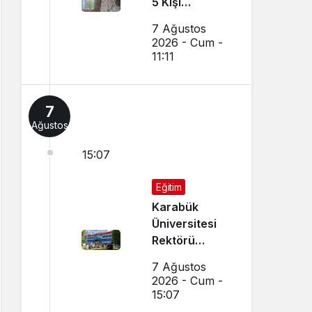
5 Kişi
Dumandan
7 Ağustos
Etkilendi
2026 - Cum -
11:11
7
Ağustos
15:07
Eğitim
Karabük
Üniversitesi
Rektörü
Kırışık’tan
7 Ağustos
Aday
2026 - Cum -
Öğrencilere
15:07
Tercih Çağrısı