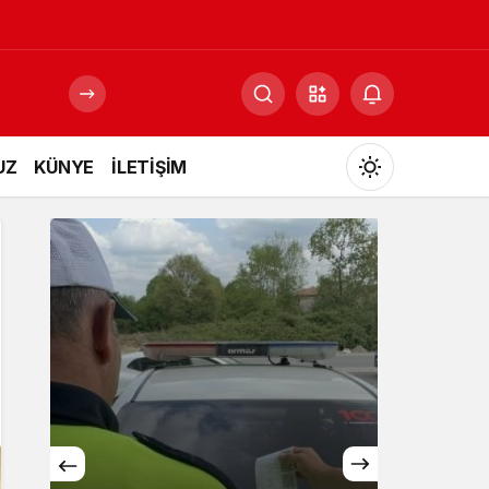
UZ
KÜNYE
İLETİŞİM
Mod
değiştir
Gündüz Modu
Gündüz modunu seçin.
Gece Modu
Gece modunu seçin.