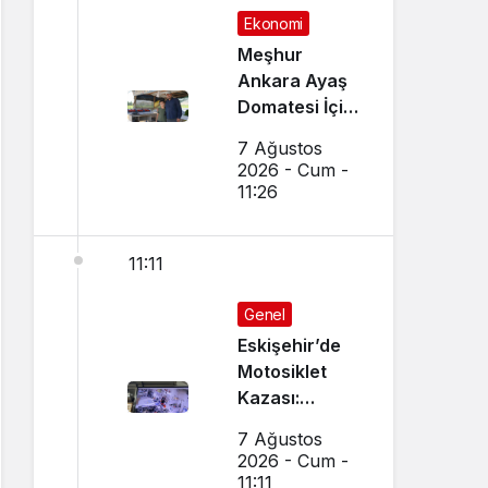
Ekonomi
Meşhur
Ankara Ayaş
Domatesi İçin
Hasat Vakti
7 Ağustos
Geldi
2026 - Cum -
11:26
11:11
Genel
Eskişehir’de
Motosiklet
Kazası:
Dükkanın
7 Ağustos
Camı Kırıldı,
2026 - Cum -
Arbede Çıktı
11:11