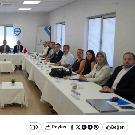
Eğitim
anınmış İsmi
an Büyük
Düzce Üniversitesi Ekibi
nledi
Slovenya’dan Ses Verdi
Paylaş
0
Beğen