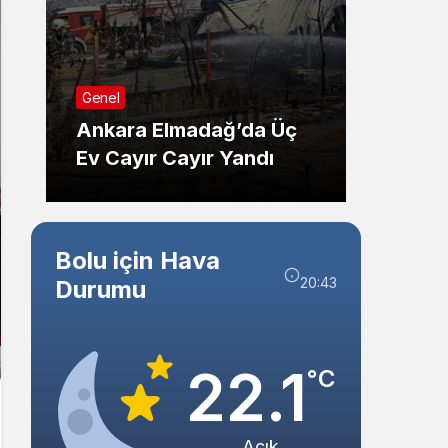
Sistem Modu
Sistem modunu seçin.
Sağlık
Genel
Düzce
Ankara Elmadağ’da Üç
Adayl
Ev Cayır Cayır Yandı
Ziyare
Bolu için Hava
20:43
Durumu
22.1
°C
Açık