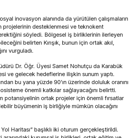
osyal inovasyon alanında da yürütülen çalışmaların
 projelerinin desteklenmesi ve teknokent
ktiğini söyledi. Bölgesel iş birliklerinin ilerleyen
ceğini belirten Kırışık, bunun için ortak akıl,
ını vurguladı.
üdürü Dr. Öğr. Üyesi Samet Nohutçu da Karabük
esi ve gelecek hedeflerine ilişkin sunum yaptı.
ndan bu yana yüzde 90’ın üzerinde doluluk oranını
osisteme önemli katkılar sağlayacağını belirtti.
m potansiyelinin ortak projeler için önemli fırsatlar
ebilir büyümenin iş birliğiyle mümkün olacağını
l Haritası” başlıklı iki oturum gerçekleştirildi.
 arasındaki kurumsal iş birlikleri, ortak eğitim ve