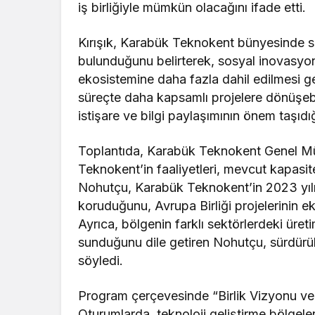
iş birliğiyle mümkün olacağını ifade etti.
Kırışık, Karabük Teknokent bünyesinde s
bulunduğunu belirterek, sosyal inovasyon
ekosistemine daha fazla dahil edilmesi gere
süreçte daha kapsamlı projelere dönüşebile
istişare ve bilgi paylaşımının önem taşıdığ
Toplantıda, Karabük Teknokent Genel M
Teknokent’in faaliyetleri, mevcut kapasit
Nohutçu, Karabük Teknokent’in 2023 yılı
koruduğunu, Avrupa Birliği projelerinin ek
Ayrıca, bölgenin farklı sektörlerdeki üreti
sunduğunu dile getiren Nohutçu, sürdürül
söyledi.
Program çerçevesinde “Birlik Vizyonu ve Yo
Oturumlarda, teknoloji geliştirme bölgeleri