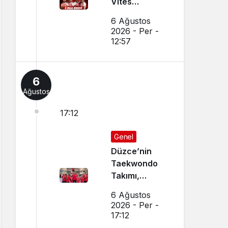
Vites
Yükseltti
6 Ağustos
2026 - Per -
12:57
6
Ağustos
17:12
Genel
Düzce’nin
Taekwondo
Takımı,
Amasya’da
6 Ağustos
Başarı
2026 - Per -
Sağladı
17:12