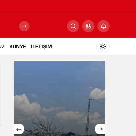
UZ
KÜNYE
İLETİŞİM
Mod
değiştir
Gündüz Modu
Gündüz modunu seçin.
Gece Modu
Gece modunu seçin.