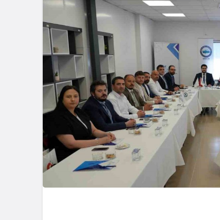
Güncel
Bolu’nun T
Mahmut Al
Tehlikeyi Ö