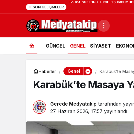
17:41
Düzce Üniversitesi Ekibi Slo
SON GELIŞMELER
GÜNCEL
GENEL
SİYASET
EKONO
Genel
Haberler
Karabük’te Masaya
Karabük’te Masaya Ya
Gerede Medyatakip
tarafından yayı
27 Haziran 2026, 17:57
yayınlandı