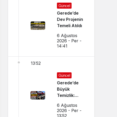
Güncel
Gerede’de
Dev Projenin
Temeli Atıldı
6 Ağustos
2026 - Per -
14:41
13:52
Güncel
Gerede’de
Büyük
Temizlik:
Kapsamlı
6 Ağustos
Çalışma
2026 - Per -
Başlatıldı
13:52