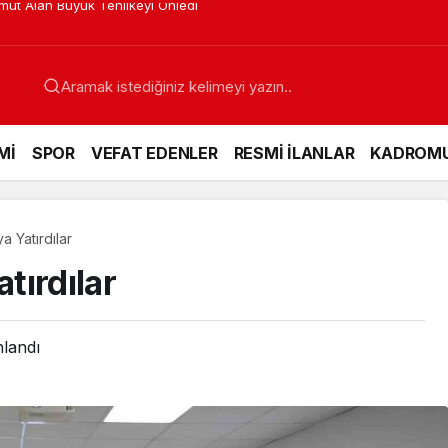
venya’dan Ses Verdi
Mİ
SPOR
VEFAT EDENLER
RESMİ İLANLAR
KADROM
 Yatırdılar
tırdılar
nlandı