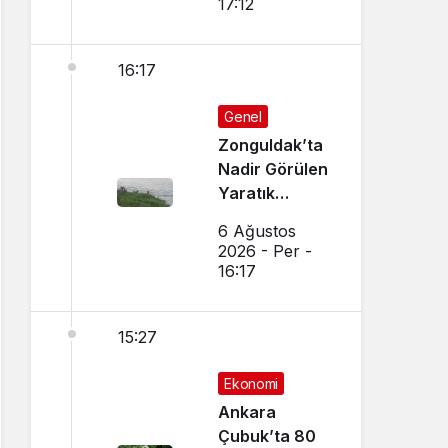
17:12
16:17
Genel
Zonguldak’ta
Nadir Görülen
Yaratık
Görüntülendi
6 Ağustos
2026 - Per -
16:17
15:27
Ekonomi
Ankara
Çubuk’ta 80