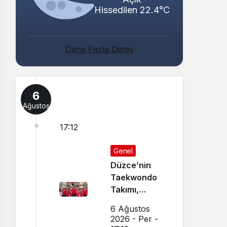
Hissedilen 22.4°C
Daha Fazla Detay
6
Ağustos
17:12
Genel
Düzce’nin
Taekwondo
Takımı,
Amasya’da
6 Ağustos
Başarı
2026 - Per -
Sağladı