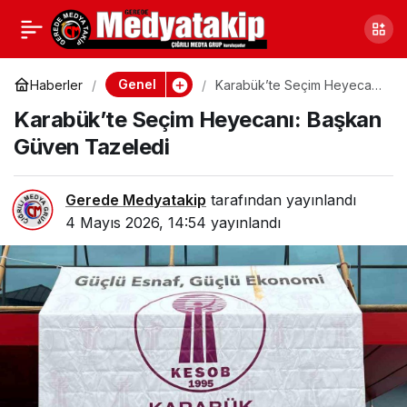
Sakarya’da Yorgancılık
0
Paylaş
Tehlikede: El Emeği İle
Genel
Haberler
Karabük’te Seçim Heyecanı:
Başkan Güven Tazeledi
Karabük’te Seçim Heyecanı: Başkan
Üretilen Yorganların
Güven Tazeledi
Sonu Mu?
Gerede Medyatakip
tarafından yayınlandı
4 Mayıs 2026, 14:54
yayınlandı