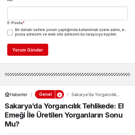
E-Posta
*
Bir dahaki sefere yorum yaptığımda kullanılmak üzere adımı, e-
posta adresimi ve web site adresimi bu tarayıcıya kaydet.
Yorum Gönder
Genel
Haberler
Sakarya’da Yorgancılık
Tehlikede: El Emeği İle
Sakarya’da Yorgancılık Tehlikede: El
Üretilen Yorganların Sonu
Mu?
Emeği İle Üretilen Yorganların Sonu
Mu?