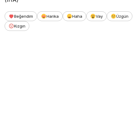
Beğendim
Harika
Haha
Vay
Üzgün
Kızgın