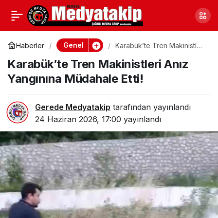
Düze Gölyaka’da Özel
0
Paylaş
Eğitim Öğrencilerinin Yıl
Genel
Haberler
Karabük’te Tren Makinistleri
Anız Yangınına Müdahale
Karabük’te Tren Makinistleri Anız
Etti!
Sonu Sergisi Yoğun İlgi
Yangınına Müdahale Etti!
Gördü
Gerede Medyatakip
tarafından yayınlandı
24 Haziran 2026, 17:00
yayınlandı