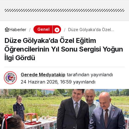
Genel
Haberler
Düze Gölyaka’da Özel
Eğitim Öğrencilerinin Yıl
Düze Gölyaka’da Özel Eğitim
Sonu Sergisi Yoğun İlgi
Gördü
Öğrencilerinin Yıl Sonu Sergisi Yoğun
İlgi Gördü
Gerede Medyatakip
tarafından yayınlandı
24 Haziran 2026, 16:59
yayınlandı