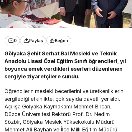
0
Paylaş
Beğen
Gölyaka Şehit Serhat Bal Mesleki ve Teknik
Anadolu Lisesi Özel Eğitim Sınıfı öğrencileri, yıl
boyunca emek verdikleri eserleri düzenlenen
sergiyle ziyaretçilere sundu.
Öğrencilerin mesleki becerilerini ve üretkenliklerini
sergilediği etkinlikte, çok sayıda davetli yer aldı.
Açılışa Gölyaka Kaymakamı Mehmet Bircan,
Düzce Üniversitesi Rektörü Prof. Dr. Nedim
Sözbir, Gölyaka Meslek Yüksekokulu Müdürü
Mehmet Ali Bayhan ve İlçe Milli Eğitim Müdürü