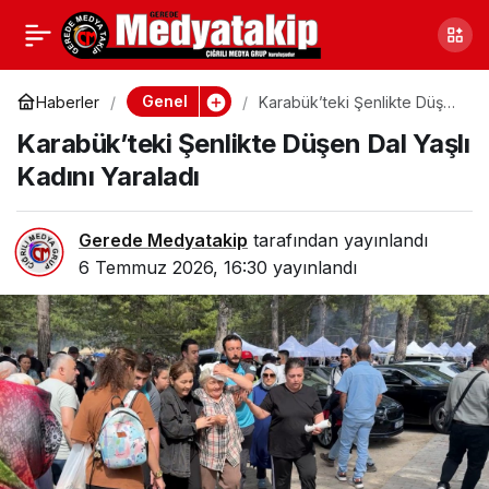
Kocaeli Gebze’de
0
Paylaş
Tabanca ve Çok Sayıda
Genel
Haberler
Karabük’teki Şenlikte Düşen
Dal Yaşlı Kadını Yaraladı
Karabük’teki Şenlikte Düşen Dal Yaşlı
Fişek Ele Geçirildi!
Kadını Yaraladı
Gerede Medyatakip
tarafından yayınlandı
6 Temmuz 2026, 16:30
yayınlandı