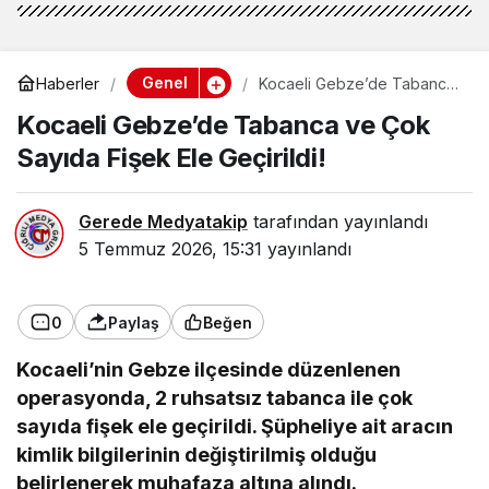
Genel
Haberler
Kocaeli Gebze’de Tabanca
ve Çok Sayıda Fişek Ele
Kocaeli Gebze’de Tabanca ve Çok
Geçirildi!
Sayıda Fişek Ele Geçirildi!
Gerede Medyatakip
tarafından yayınlandı
5 Temmuz 2026, 15:31
yayınlandı
0
Paylaş
Beğen
Kocaeli’nin Gebze ilçesinde düzenlenen
operasyonda, 2 ruhsatsız tabanca ile çok
sayıda fişek ele geçirildi. Şüpheliye ait aracın
kimlik bilgilerinin değiştirilmiş olduğu
belirlenerek muhafaza altına alındı.