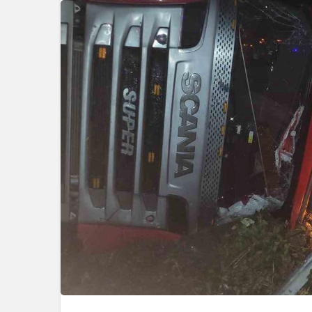
Genel
Zonguldak
Çarptı, Ar
Alev Aldı