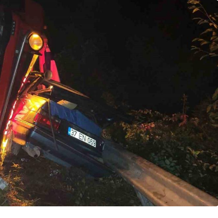
Genel
’ta Durağa
Zonguldak’taki
aziye Uçtu,
Hastaneler Afetlere
Karşı Hazırlanıyor