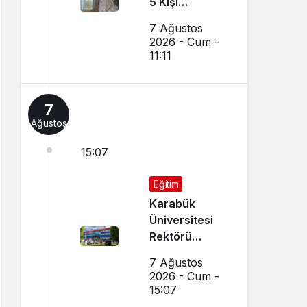
5 Kişi
Dumandan
7 Ağustos
Etkilendi
2026 - Cum -
11:11
7
Ağustos
15:07
Eğitim
Karabük
Üniversitesi
Rektörü
Kırışık’tan
7 Ağustos
Aday
2026 - Cum -
Öğrencilere
15:07
Tercih Çağrısı