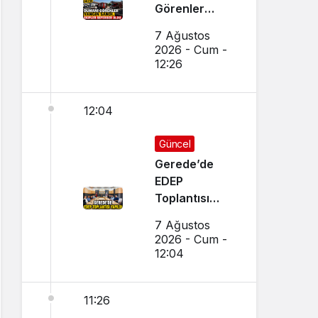
Görenler
Yangın Sandı,
7 Ağustos
Ekipler
2026 - Cum -
Seferber Oldu
12:26
12:04
Güncel
Gerede’de
EDEP
Toplantısı
Yapıldı
7 Ağustos
2026 - Cum -
12:04
11:26