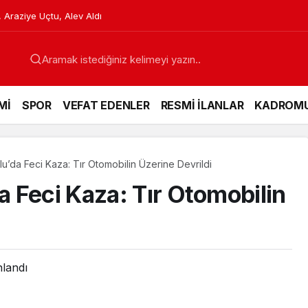
etlere Karşı Hazırlanıyor
Mİ
SPOR
VEFAT EDENLER
RESMİ İLANLAR
KADROM
’da Feci Kaza: Tır Otomobilin Üzerine Devrildi
 Feci Kaza: Tır Otomobilin
nlandı