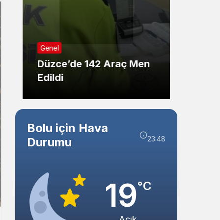
Sistem Modu
Sistem modunu seçin.
Genel
Genel
Düzce’de 142 Araç Men
Düzce
Edildi
Kişide
Bolu için Hava
23:48
Durumu
19
°C
Açık