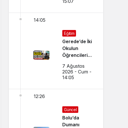
15:07
Tercih Çağrısı
14:05
Eğitim
Gerede’de İki
Okulun
Öğrencileri
Başka Okulda
7 Ağustos
Eğitim
2026 - Cum -
Görecek
14:05
12:26
Güncel
Bolu’da
Dumanı