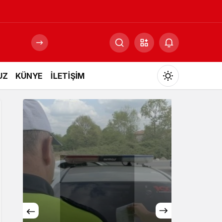
UZ
KÜNYE
İLETİŞİM
Mod
değiştir
Gündüz Modu
Gündüz modunu seçin.
Gece Modu
Gece modunu seçin.