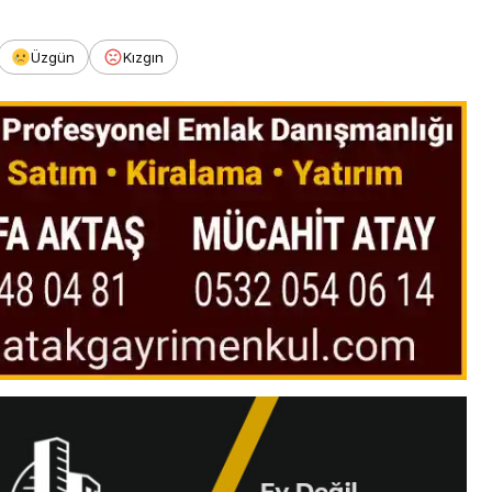
Üzgün
Kızgın