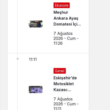
Ekonomi
Meşhur
Ankara Ayaş
Domatesi İçin
Hasat Vakti
7 Ağustos
Geldi
2026 - Cum -
11:26
11:11
Genel
Eskişehir’de
Motosiklet
Kazası:
Dükkanın
7 Ağustos
Camı Kırıldı,
2026 - Cum -
Arbede Çıktı
11:11