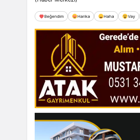
Beğendim
Harika
Haha
Vay