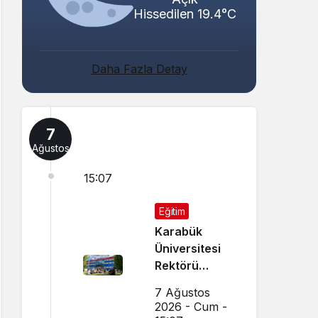
Hissedilen 19.4°C
Daha Fazla Detay
7
Ağustos
15:07
Eğitim
Karabük
Üniversitesi
Rektörü
Kırışık’tan
7 Ağustos
Aday
2026 - Cum -
Öğrencilere