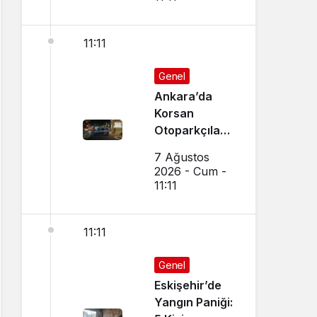
11:11
Genel
Ankara’da
Korsan
Otoparkçılara
Şok
7 Ağustos
Operasyon:
2026 - Cum -
10 Kişi
11:11
Gözaltına
Alındı
11:11
Genel
Eskişehir’de
Yangın Paniği: