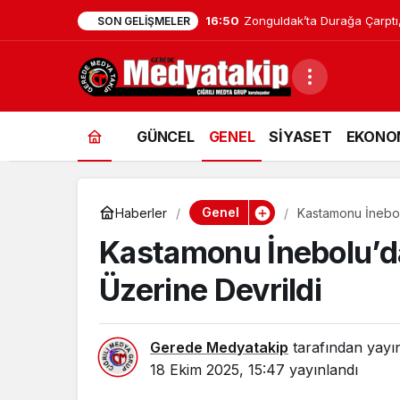
16:48
Zonguldak’taki Hastaneler Af
SON GELIŞMELER
GÜNCEL
GENEL
SİYASET
EKONO
Genel
Haberler
Kastamonu İnebolu
Kastamonu İnebolu’da
Üzerine Devrildi
Gerede Medyatakip
tarafından yayı
18 Ekim 2025, 15:47
yayınlandı