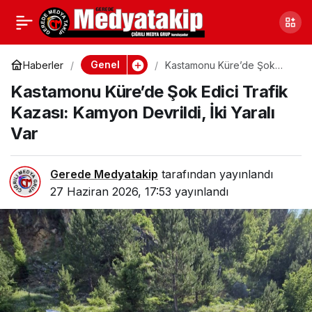
Ankara’da Çocukların
0
Paylaş
Hayallerine Dokunan
Genel
Haberler
Kastamonu Küre’de Şok
Edici Trafik Kazası: Kamyon
Kastamonu Küre’de Şok Edici Trafik
Devrildi, İki Yaralı Var
Şenlik
Kazası: Kamyon Devrildi, İki Yaralı
Var
Gerede Medyatakip
tarafından yayınlandı
27 Haziran 2026, 17:53
yayınlandı