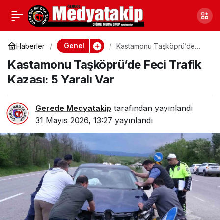
Sakarya’da Narkotik
0
Paylaş
Operasyonu: İki Kişi
Genel
Haberler
Kastamonu Taşköprü’de
Feci Trafik Kazası: 5 Yaralı
Kastamonu Taşköprü’de Feci Trafik
Var
Yakalandı ve Tutuklandı
Kazası: 5 Yaralı Var
Gerede Medyatakip
tarafından yayınlandı
31 Mayıs 2026, 13:27
yayınlandı