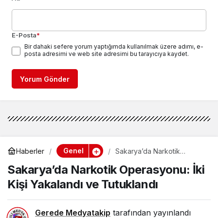
E-Posta
*
Bir dahaki sefere yorum yaptığımda kullanılmak üzere adımı, e-
posta adresimi ve web site adresimi bu tarayıcıya kaydet.
Yorum Gönder
Genel
Haberler
Sakarya’da Narkotik
Operasyonu: İki Kişi
Sakarya’da Narkotik Operasyonu: İki
Yakalandı ve Tutuklandı
Kişi Yakalandı ve Tutuklandı
Gerede Medyatakip
tarafından yayınlandı