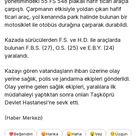
yönetimindeki 55 FS 548 plakalı hafif ticari araçla
çarpıştı. Çarpmanın etkisiyle yoldan çıkan hafif
ticari araç, yol kenarında park halinde bulunan bir
motosiklet ile otobüs durağına çarparak durabildi.
Kazada sürücülerden F.S. ve H.D. ile araçlarda
bulunan F.B.S. (27), O.S. (25) ve E.B.Y. (24)
yaralandı.
Kazayı gören vatandaşların ihbarı üzerine olay
yerine sağlık, polis ve jandarma ekipleri gönderildi.
Olay yerine gelen sağlık ekipleri, yaralılara ilk
müdahaleyi yaptıktan sonra onları Taşköprü
Devlet Hastanesi’ne sevk etti.
(Haber Merkezi)
Beğendim
Harika
Haha
Vay
Üzgün