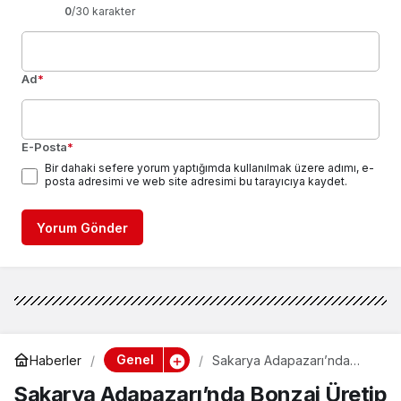
0
/30 karakter
Ad
*
E-Posta
*
Bir dahaki sefere yorum yaptığımda kullanılmak üzere adımı, e-
posta adresimi ve web site adresimi bu tarayıcıya kaydet.
Yorum Gönder
Genel
Haberler
Sakarya Adapazarı’nda
Bonzai Üretip Satan İki Kişi
Sakarya Adapazarı’nda Bonzai Üretip
Gözaltına Alındı