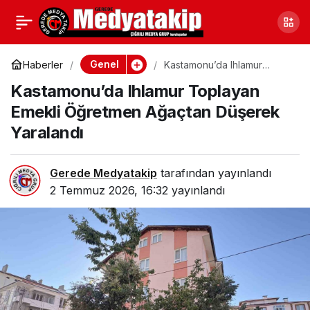
Sakarya Adapazarı’nda
0
Paylaş
Bonzai Üretip Satan İki
Genel
Haberler
Kastamonu’da Ihlamur
Toplayan Emekli Öğretmen
Kastamonu’da Ihlamur Toplayan
Ağaçtan Düşerek Yaralandı
Kişi Gözaltına Alındı
Emekli Öğretmen Ağaçtan Düşerek
Yaralandı
Gerede Medyatakip
tarafından yayınlandı
2 Temmuz 2026, 16:32
yayınlandı