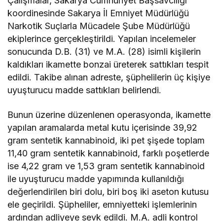
Çalışmalar, Sakarya Cumhuriyet Başsavcılığı
koordinesinde Sakarya İl Emniyet Müdürlüğü
Narkotik Suçlarla Mücadele Şube Müdürlüğü
ekiplerince gerçekleştirildi. Yapılan incelemeler
sonucunda D.B. (31) ve M.A. (28) isimli kişilerin
kaldıkları ikamette bonzai üreterek sattıkları tespit
edildi. Takibe alınan adreste, şüphelilerin üç kişiye
uyuşturucu madde sattıkları belirlendi.
Bunun üzerine düzenlenen operasyonda, ikamette
yapılan aramalarda metal kutu içerisinde 39,92
gram sentetik kannabinoid, iki pet şişede toplam
11,40 gram sentetik kannabinoid, farklı poşetlerde
ise 4,22 gram ve 1,53 gram sentetik kannabinoid
ile uyuşturucu madde yapımında kullanıldığı
değerlendirilen biri dolu, biri boş iki aseton kutusu
ele geçirildi. Şüpheliler, emniyetteki işlemlerinin
ardından adliyeye sevk edildi. M.A. adli kontrol