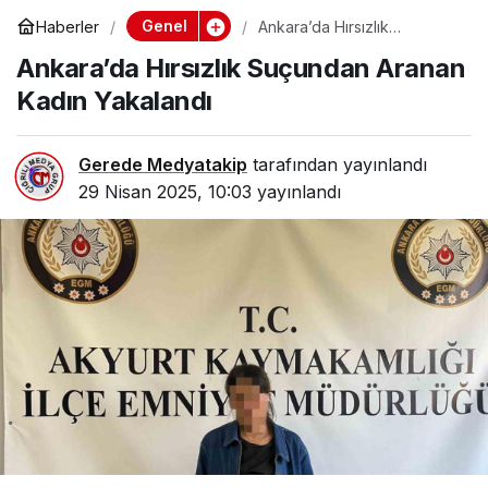
Genel
Haberler
Ankara’da Hırsızlık
Suçundan Aranan Kadın
Ankara’da Hırsızlık Suçundan Aranan
Yakalandı
Kadın Yakalandı
Gerede Medyatakip
tarafından yayınlandı
29 Nisan 2025, 10:03
yayınlandı