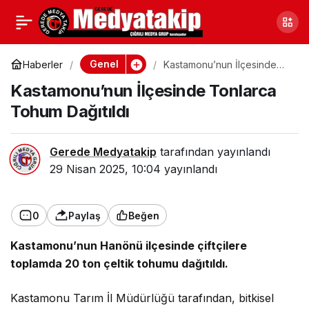
Ankara’da Hırsızlık
0
Paylaş
Suçundan Aranan Kadın
Genel
Haberler
Kastamonu’nun İlçesinde
Tonlarca Tohum Dağıtıldı
Kastamonu’nun İlçesinde Tonlarca
Yakalandı
Tohum Dağıtıldı
Gerede Medyatakip
tarafından yayınlandı
29 Nisan 2025, 10:04
yayınlandı
0
Paylaş
Beğen
Kastamonu’nun Hanönü ilçesinde çiftçilere
toplamda 20 ton çeltik tohumu dağıtıldı.
Kastamonu Tarım İl Müdürlüğü tarafından, bitkisel