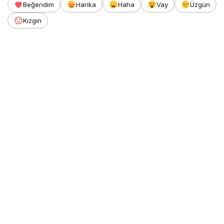
Beğendim
Harika
Haha
Vay
Üzgün
Kızgın