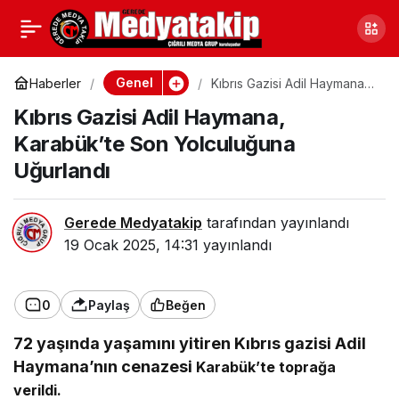
Zonguldak’ta Islah
0
Paylaş
Edecekler
Genel
Haberler
Kıbrıs Gazisi Adil Haymana,
Karabük’te Son Yolculuğuna
Kıbrıs Gazisi Adil Haymana,
Uğurlandı
Karabük’te Son Yolculuğuna
Uğurlandı
Gerede Medyatakip
tarafından yayınlandı
19 Ocak 2025, 14:31
yayınlandı
0
Paylaş
Beğen
72 yaşında yaşamını yitiren Kıbrıs gazisi Adil
Haymana’nın cenazesi
Karabük’te
toprağa
verildi.