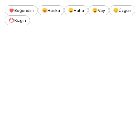
Beğendim
Harika
Haha
Vay
Üzgün
Kızgın