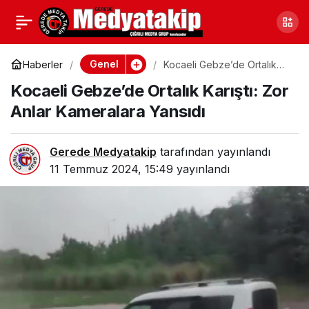
Zonguldak’ta Yasadışı
0
Paylaş
Silah Ticareti
Genel
Haberler
Kocaeli Gebze’de Ortalık
Karıştı: Zor Anlar Kameralara
Kocaeli Gebze’de Ortalık Karıştı: Zor
Yansıdı
Operasyonu
Anlar Kameralara Yansıdı
Gerede Medyatakip
tarafından yayınlandı
11 Temmuz 2024, 15:49
yayınlandı