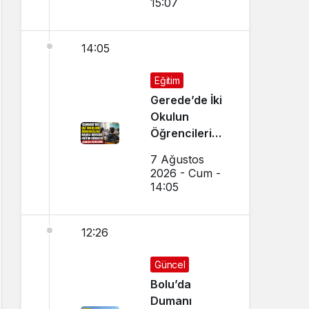
15:07
Tercih Çağrısı
14:05
Eğitim
Gerede’de İki
Okulun
Öğrencileri
Başka Okulda
7 Ağustos
Eğitim
2026 - Cum -
Görecek
14:05
12:26
Güncel
Bolu’da
Dumanı