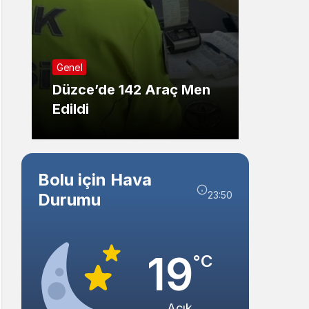
Sistem Modu
Sistem modunu seçin.
Genel
Genel
Düzce’de 142 Araç Men
Düzce
Edildi
Kişide
Bolu için Hava
23:50
Durumu
19
°C
Açık