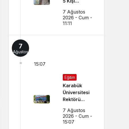
5 Kişi
Dumandan
7 Ağustos
Etkilendi
2026 - Cum -
11:11
7
Ağustos
15:07
Eğitim
Karabük
Üniversitesi
Rektörü
Kırışık’tan
7 Ağustos
Aday
2026 - Cum -
Öğrencilere
15:07
Tercih Çağrısı