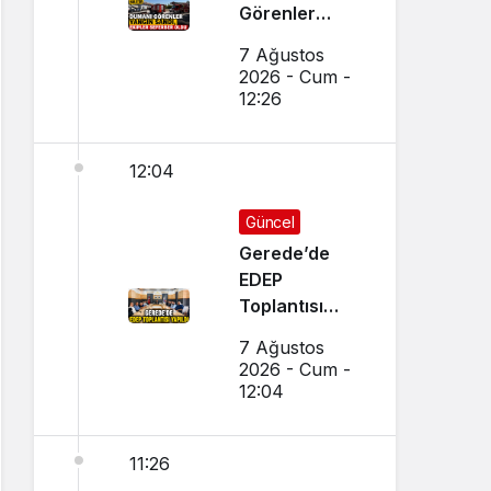
Görenler
Yangın Sandı,
7 Ağustos
Ekipler
2026 - Cum -
Seferber Oldu
12:26
12:04
Güncel
Gerede’de
EDEP
Toplantısı
Yapıldı
7 Ağustos
2026 - Cum -
12:04
11:26