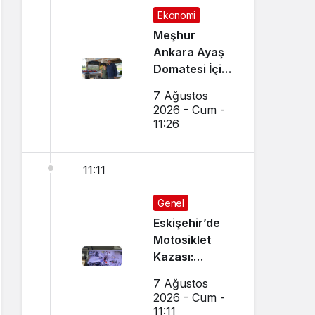
Ekonomi
Meşhur
Ankara Ayaş
Domatesi İçin
Hasat Vakti
7 Ağustos
Geldi
2026 - Cum -
11:26
11:11
Genel
Eskişehir’de
Motosiklet
Kazası:
Dükkanın
7 Ağustos
Camı Kırıldı,
2026 - Cum -
Arbede Çıktı
11:11