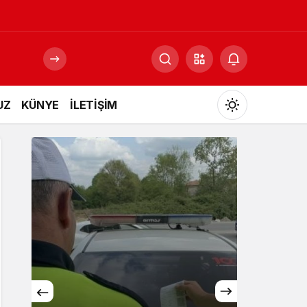
UZ
KÜNYE
İLETİŞİM
Mod
değiştir
Gündüz Modu
Gündüz modunu seçin.
Gece Modu
Gece modunu seçin.