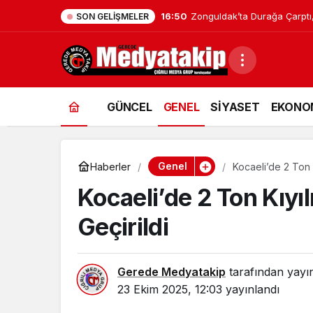
16:48
Zonguldak’taki Hastaneler Af
SON GELIŞMELER
GÜNCEL
GENEL
SİYASET
EKONO
Genel
Haberler
Kocaeli’de 2 Ton 
Kocaeli’de 2 Ton Kıyı
Geçirildi
Gerede Medyatakip
tarafından yayı
23 Ekim 2025, 12:03
yayınlandı