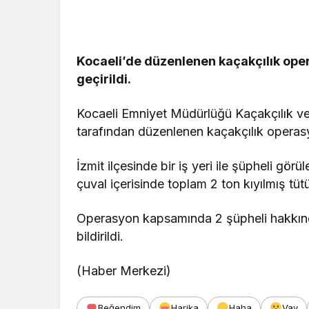
Genel
Kocaeli’de düzenlenen kaçakçılık oper
Zonguldak
geçirildi.
Çarptı, Ar
Alev Aldı
Kocaeli Emniyet Müdürlüğü Kaçakçılık ve
tarafından düzenlenen kaçakçılık operasy
İzmit ilçesinde bir iş yeri ile şüpheli gör
çuval içerisinde toplam 2 ton kıyılmış tü
Operasyon kapsamında 2 şüpheli hakkında a
bildirildi.
(Haber Merkezi)
Beğendim
Harika
Haha
Vay