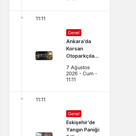
11:11
Genel
Ankara’da
Korsan
Otoparkçılara
Şok
7 Ağustos
Operasyon:
2026 - Cum -
10 Kişi
11:11
Gözaltına
Alındı
11:11
Genel
Eskişehir’de
Yangın Paniği: