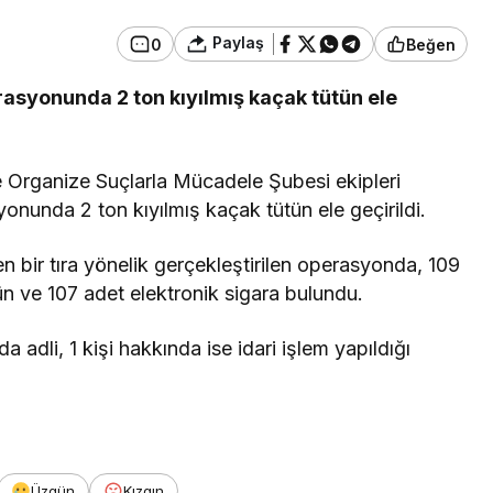
Paylaş
0
Beğen
Genel
asyonunda 2 ton kıyılmış kaçak tütün ele
’ta Durağa
Zonguldak’taki
aziye Uçtu,
Hastaneler Afetlere
Karşı Hazırlanıyor
 Organize Suçlarla Mücadele Şubesi ekipleri
onunda 2 ton kıyılmış kaçak tütün ele geçirildi.
ülen bir tıra yönelik gerçekleştirilen operasyonda, 109
tün ve 107 adet elektronik sigara bulundu.
dli, 1 kişi hakkında ise idari işlem yapıldığı
Üzgün
Kızgın