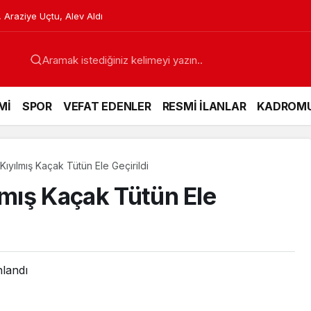
etlere Karşı Hazırlanıyor
Mİ
SPOR
VEFAT EDENLER
RESMİ İLANLAR
KADROM
Kıyılmış Kaçak Tütün Ele Geçirildi
lmış Kaçak Tütün Ele
nlandı