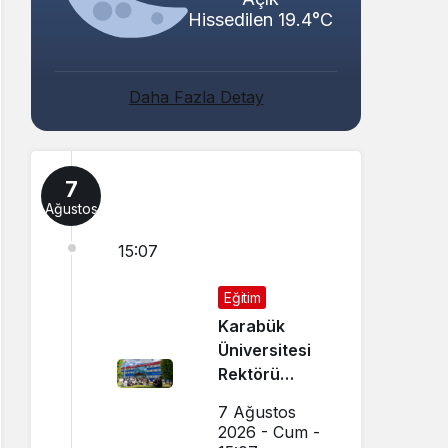
Hissedilen 19.4°C
Daha Fazla Detay
7
Ağustos
15:07
Eğitim
Karabük
Üniversitesi
Rektörü
Kırışık’tan
7 Ağustos
Aday
2026 - Cum -
Öğrencilere