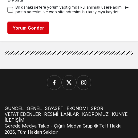
Bir dahaki sefere yorum yaptığımda kullanılmak üzere adımı, e-
posta adresimi ve web site adresimi bu tarayıcıya kaydet.
Yorum Gönder
GÜNCEL
GENEL
SİYASET
EKONOMİ
SPOR
VEFAT EDENLER
RESMİ İLANLAR
KADROMUZ
KÜNYE
İLETİŞİM
Gerede Medya Takip - Çığrılı Medya Grup © Telif Hakkı
2026, Tüm Hakları Saklıdır