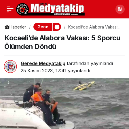
Düzce’de Şok Uygulama:
0
Paylaş
Silah ve Uyuşturucu Ele
Genel
Haberler
Kocaeli’de Alabora Vakası: 5
Sporcu Ölümden Döndü
Kocaeli’de Alabora Vakası: 5 Sporcu
Geçirildi
Ölümden Döndü
Gerede Medyatakip
tarafından yayınlandı
25 Kasım 2023, 17:41
yayınlandı