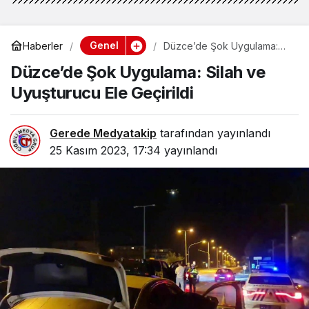
Genel
Haberler
Düzce’de Şok Uygulama:
Silah ve Uyuşturucu Ele
Düzce’de Şok Uygulama: Silah ve
Geçirildi
Uyuşturucu Ele Geçirildi
Gerede Medyatakip
tarafından yayınlandı
25 Kasım 2023, 17:34
yayınlandı