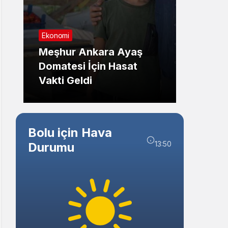
Sistem Modu
Sistem modunu seçin.
Ekonomi
Genel
Meşhur Ankara Ayaş
Eskiş
Domatesi İçin Hasat
Kazas
Vakti Geldi
Kırıld
Bolu için Hava
13:50
Durumu