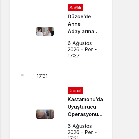
Sağlık
Düzce’de
Anne
Adaylarına
Özel Ev
6 Ağustos
Ziyaretleri
2026 - Per -
Yapılıyor
17:37
17:31
Genel
Kastamonu’da
Uyuşturucu
Operasyonu:
15 Gözaltı Var
6 Ağustos
2026 - Per -
17:31