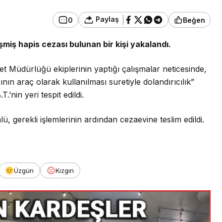
Paylaş
0
Beğen
şmiş hapis cezası bulunan bir kişi yakalandı.
Güncel
manı Görenler
dı, Ekipler
Gerede’de EDEP
t Müdürlüğü ekiplerinin yaptığı çalışmalar neticesinde,
Oldu
Toplantısı Yapıldı
nın araç olarak kullanılması suretiyle dolandırıcılık”
’nin yeri tespit edildi.
, gerekli işlemlerinin ardından cezaevine teslim edildi.
Üzgün
Kızgın