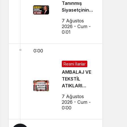
Tanınmış
Siyasetçinin
Acı Günü
7 Ağustos
2026 - Cum -
0:01
0:00
Resmi İlanlar
AMBALAJ VE
TEKSTİL
ATIKLARI
TOPLAMA
7 Ağustos
İHALELERİ
2026 - Cum -
(GEREDE
0:00
BELEDİYESİ)