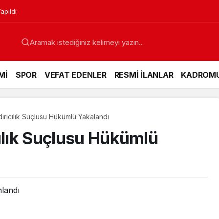
apıldı
Mİ
SPOR
VEFAT EDENLER
RESMİ İLANLAR
KADROM
ırıcılık Suçlusu Hükümlü Yakalandı
cılık Suçlusu Hükümlü
nlandı