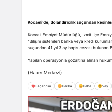
Güncel
Kocaeli’de, dolandırıcılık suçundan kesinle
Bolu’da Du
Yangın San
Kocaeli Emniyet Müdürlüğü, İzmit İlçe Emniye
Seferber 
“Bilişim sistemleri banka veya kredi kurumları
suçundan 41 yıl 3 ay hapis cezası bulunan B.T.
Yapılan operasyonla gözaltına alınan hükümlü
(Haber Merkezi)
Beğendim
Harika
Haha
Vay