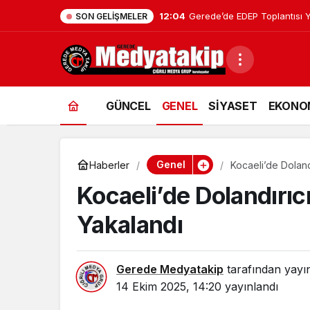
12:04
Gerede’de EDEP Toplantısı Y
SON GELIŞMELER
GÜNCEL
GENEL
SİYASET
EKONO
Genel
Haberler
Kocaeli’de Doland
Kocaeli’de Dolandırı
Yakalandı
Gerede Medyatakip
tarafından yayı
14 Ekim 2025, 14:20
yayınlandı