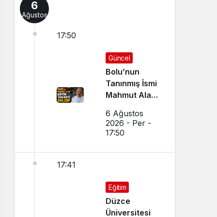
6
Ağustos
17:50
Güncel
Bolu’nun
Tanınmış İsmi
Mahmut Alan
Büyük
6 Ağustos
Tehlikeyi
2026 - Per -
Önledi
17:50
17:41
Eğitim
Düzce
Üniversitesi