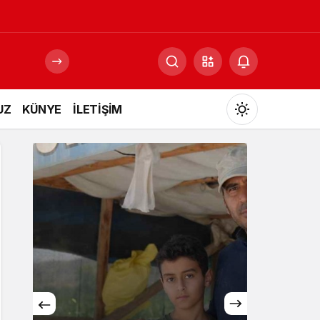
UZ
KÜNYE
İLETİŞİM
Mod
değiştir
Gündüz Modu
Gündüz modunu seçin.
Gece Modu
Gece modunu seçin.