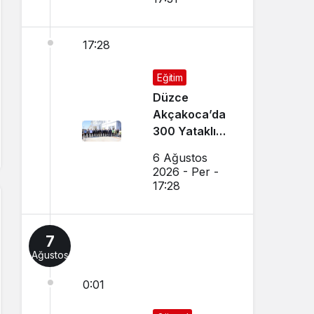
17:28
Eğitim
Düzce
Akçakoca’da
300 Yataklı
Modern Yurt
6 Ağustos
İnşaatı Devam
2026 - Per -
Ediyor
17:28
7
Ağustos
0:01