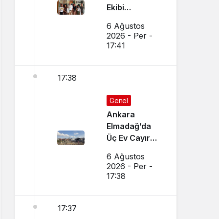
Ekibi
Slovenya’dan
6 Ağustos
Ses Verdi
2026 - Per -
17:41
17:38
Genel
Ankara
Elmadağ’da
Üç Ev Cayır
Cayır Yandı
6 Ağustos
2026 - Per -
17:38
17:37