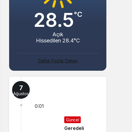
28.5
°C
Açık
Hissedilen 28.4°C
Daha Fazla Detay
7
Ağustos
0:01
Güncel
Geredeli