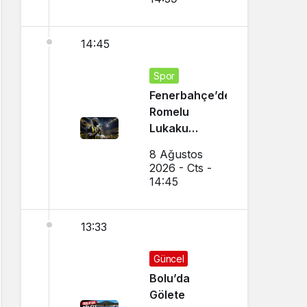
14:45
Spor
Fenerbahçe’den
Romelu
Lukaku
Transferi!
8 Ağustos
Napoli ile
2026 - Cts -
Görüşmeler
14:45
Başladı
13:33
Güncel
Bolu’da
Gölete