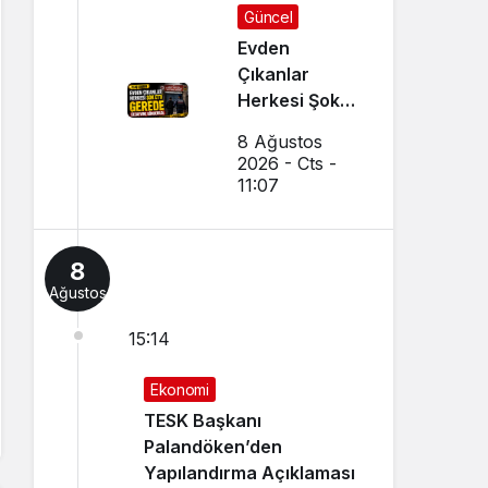
Güncel
Evden
Çıkanlar
Herkesi Şoke
Etti: Gerede
8 Ağustos
Cezaevine
2026 - Cts -
Gönderildi
11:07
8
Ağustos
15:14
Ekonomi
TESK Başkanı
Palandöken’den
Yapılandırma Açıklaması