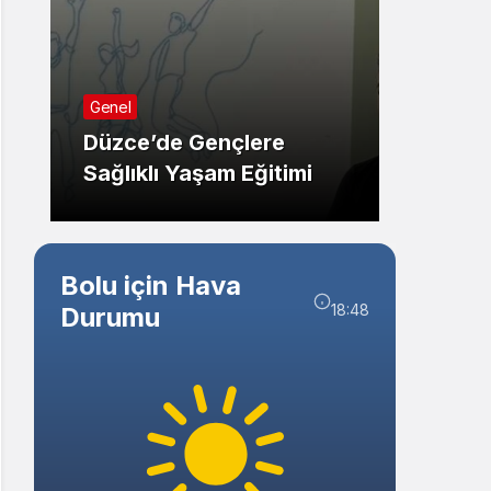
Sistem Modu
Sistem modunu seçin.
Güncel
Genel
Bolu’
Düzce’de Gençlere
Kaym
Sağlıklı Yaşam Eğitimi
Ziyare
Bolu için Hava
18:48
Durumu