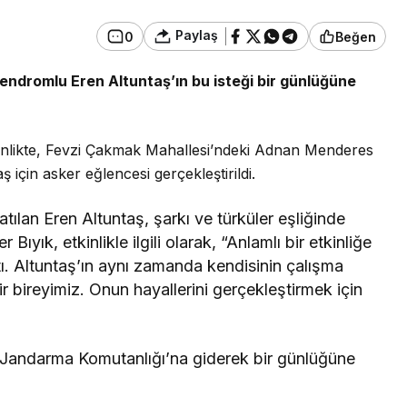
Paylaş
0
Beğen
Genel
Düzce’de Kadınlar
endromlu Eren Altuntaş’ın bu isteği bir günlüğüne
Mutfak Atölyesi ile
ramürsel’de
Profesyonelliğe Adım
angın Çıktı
Attı
kinlikte, Fevzi Çakmak Mahallesi’ndeki Adnan Menderes
 için asker eğlencesi gerçekleştirildi.
atılan Eren Altuntaş, şarkı ve türküler eşliğinde
ıyık, etkinlikle ilgili olarak, “Anlamlı bir etkinliğe
tı. Altuntaş’ın aynı zamanda kendisinin çalışma
r bireyimiz. Onun hayallerini gerçekleştirmek için
e Jandarma Komutanlığı’na giderek bir günlüğüne