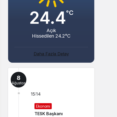
24.4
°C
Açık
Hissedilen 24.2°C
Daha Fazla Detay
8
Ağustos
15:14
Ekonomi
TESK Başkanı