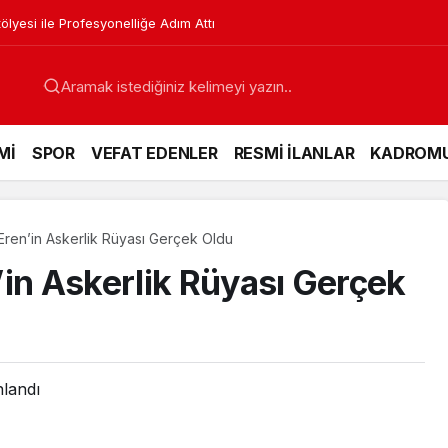
lyesi ile Profesyonelliğe Adım Attı
Mİ
SPOR
VEFAT EDENLER
RESMİ İLANLAR
KADROM
Eren’in Askerlik Rüyası Gerçek Oldu
’in Askerlik Rüyası Gerçek
nlandı