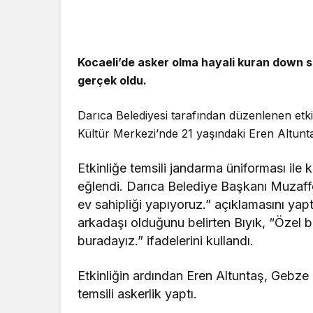
Kocaeli’de asker olma hayali kuran down s
Genel
gerçek oldu.
Kocaeli Ka
Tadilatta Y
Darıca Belediyesi tarafından düzenlenen et
Kültür Merkezi’nde 21 yaşındaki Eren Altuntaş
Etkinliğe temsili jandarma üniforması ile k
eğlendi. Darıca Belediye Başkanı Muzaffer B
ev sahipliği yapıyoruz.” açıklamasını yap
arkadaşı olduğunu belirten Bıyık, “Özel bi
buradayız.” ifadelerini kullandı.
Etkinliğin ardından Eren Altuntaş, Gebz
temsili askerlik yaptı.