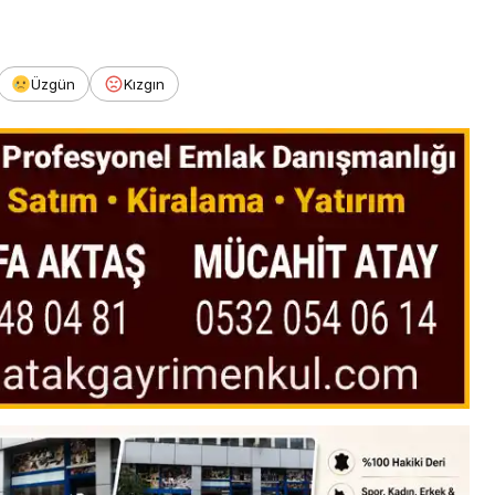
Üzgün
Kızgın