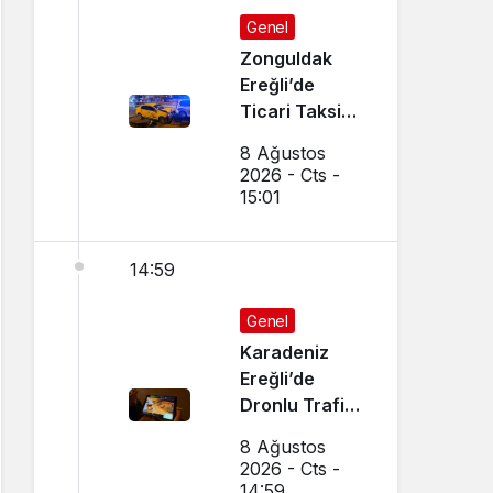
Genel
Zonguldak
Ereğli’de
Ticari Taksi
İle Otomobil
8 Ağustos
Çarpıştı
2026 - Cts -
15:01
14:59
Genel
Karadeniz
Ereğli’de
Dronlu Trafik
Denetimi
8 Ağustos
Yapılıyor
2026 - Cts -
14:59