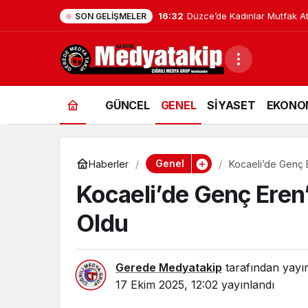
16:32
Düzce’de Kadınlar Mutfak Atö
SON GELIŞMELER
GÜNCEL
GENEL
SİYASET
EKONO
Genel
Haberler
Kocaeli’de Genç 
Kocaeli’de Genç Eren
Oldu
Gerede Medyatakip
tarafından yayı
17 Ekim 2025, 12:02
yayınlandı