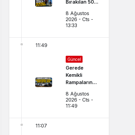
Bırakılan 500
Metrelik Ağ
8 Ağustos
Ele Geçirildi
2026 - Cts -
13:33
11:49
Güncel
Gerede
Kemikli
Rampalarında
Yangın:
8 Ağustos
Araçlar Kül
2026 - Cts -
Oldu
11:49
11:07