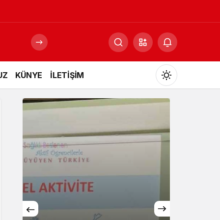
UZ
KÜNYE
İLETİŞİM
Mod
değiştir
Gündüz Modu
Gündüz modunu seçin.
Gece Modu
Gece modunu seçin.