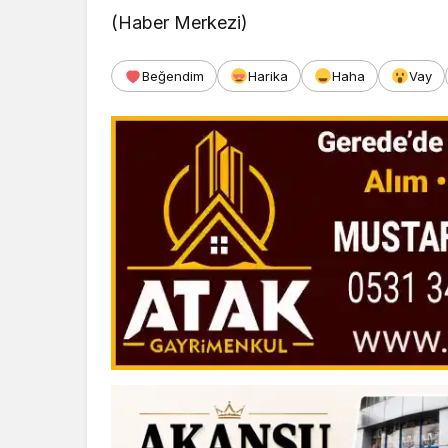
(Haber Merkezi)
Beğendim
Harika
Haha
Vay