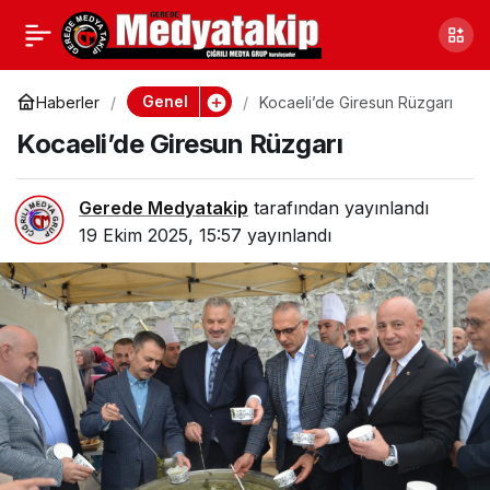
Samsun Vezirköprü’de
0
Paylaş
Kaybolan Çiftçi Bulundu
Genel
Haberler
Kocaeli’de Giresun Rüzgarı
Kocaeli’de Giresun Rüzgarı
Gerede Medyatakip
tarafından yayınlandı
19 Ekim 2025, 15:57
yayınlandı