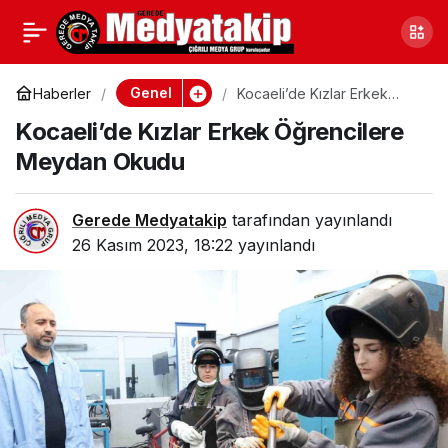
Şiddetli Rüzgar
0
Paylaş
Ankara’da Olumsuz
Genel
Haberler
Kocaeli’de Kızlar Erkek
Öğrencilere Meydan Okudu
Kocaeli’de Kızlar Erkek Öğrencilere
Etkiledi
Meydan Okudu
Gerede Medyatakip
tarafından yayınlandı
26 Kasım 2023, 18:22
yayınlandı