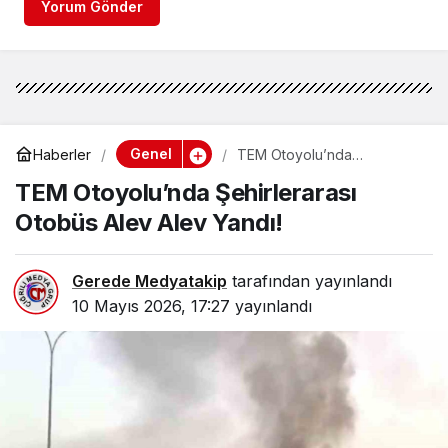
Yorum Gönder
Genel
Haberler
TEM Otoyolu’nda
Şehirlerarası Otobüs Alev
TEM Otoyolu’nda Şehirlerarası
Alev Yandı!
Otobüs Alev Alev Yandı!
Gerede Medyatakip
tarafından yayınlandı
10 Mayıs 2026, 17:27
yayınlandı