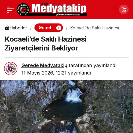
TEM Otoyolu’nda
0
Paylaş
Şehirlerarası Otobüs
Genel
Haberler
Kocaeli’de Saklı Hazinesi
Ziyaretçilerini Bekliyor
Kocaeli’de Saklı Hazinesi
Alev Alev Yandı!
Ziyaretçilerini Bekliyor
Gerede Medyatakip
tarafından yayınlandı
11 Mayıs 2026, 12:21
yayınlandı