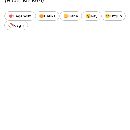
(Haber Merkezi)
Beğendim
Harika
Haha
Vay
Üzgün
Kızgın