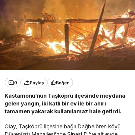
0
Paylaş
Beğen
Kastamonu’nun Taşköprü ilçesinde meydana
gelen yangın, iki katlı bir ev ile bir ahırı
tamamen yakarak kullanılamaz hale getirdi.
Olay, Taşköprü ilçesine bağlı Dağbelören köyü
Düvenüzü Mahallesi’nde Şinasi D.’ye ait evde,