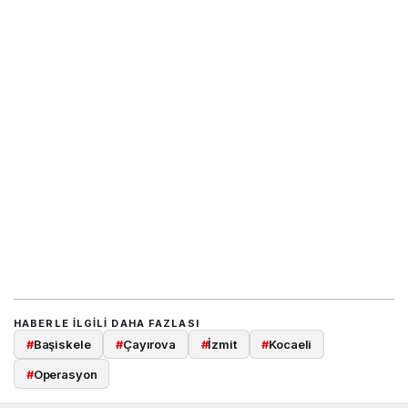
HABERLE ILGILI DAHA FAZLASI
#
Başiskele
#
Çayırova
#
İzmit
#
Kocaeli
#
Operasyon