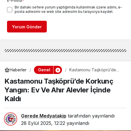
E-Posta
*
Bir dahaki sefere yorum yaptığımda kullanılmak üzere adımı, e-
posta adresimi ve web site adresimi bu tarayıcıya kaydet.
Yorum Gönder
Genel
Haberler
Kastamonu Taşköprü’de
Korkunç Yangın: Ev Ve Ahır
Kastamonu Taşköprü’de Korkunç
Alevler İçinde Kaldı
Yangın: Ev Ve Ahır Alevler İçinde
Kaldı
Gerede Medyatakip
tarafından yayınlandı
28 Eylül 2025, 12:22
yayınlandı