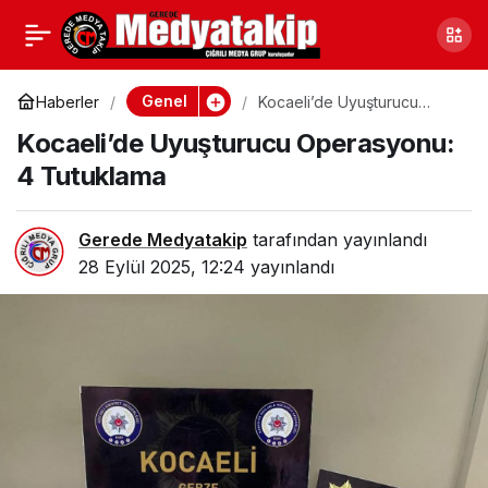
Kastamonu Taşköprü’de
0
Paylaş
Korkunç Yangın: Ev Ve
Genel
Haberler
Kocaeli’de Uyuşturucu
Operasyonu: 4 Tutuklama
Kocaeli’de Uyuşturucu Operasyonu:
Ahır Alevler İçinde Kaldı
4 Tutuklama
Gerede Medyatakip
tarafından yayınlandı
28 Eylül 2025, 12:24
yayınlandı