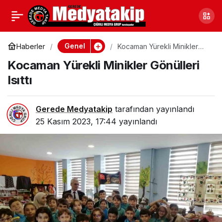
Sakarya’da Ölen Genç
0
Paylaş
Son Yolculuğuna
Genel
Haberler
Kocaman Yürekli Minikler
Gönülleri Isıttı
Kocaman Yürekli Minikler Gönülleri
Uğurlandı
Isıttı
Gerede Medyatakip
tarafından yayınlandı
25 Kasım 2023, 17:44
yayınlandı