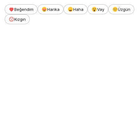
Beğendim
Harika
Haha
Vay
Üzgün
Kızgın