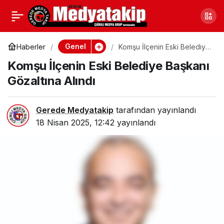
Bilecik’te Emniyet
0
Paylaş
Personeline Finansal
Genel
Haberler
Komşu İlçenin Eski Belediye
Başkanı Gözaltına Alındı
Komşu İlçenin Eski Belediye Başkanı
Okuryazarlık Eğitimi
Gözaltına Alındı
Gerede Medyatakip
tarafından yayınlandı
18 Nisan 2025, 12:42
yayınlandı