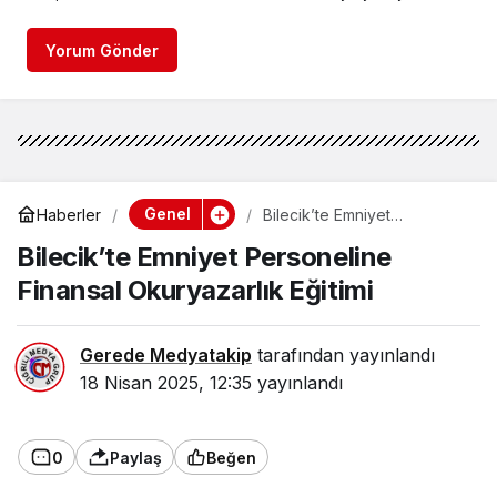
Yorum Gönder
Genel
Haberler
Bilecik’te Emniyet
Personeline Finansal
Bilecik’te Emniyet Personeline
Okuryazarlık Eğitimi
Finansal Okuryazarlık Eğitimi
Gerede Medyatakip
tarafından yayınlandı
18 Nisan 2025, 12:35
yayınlandı
0
Paylaş
Beğen