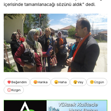
içerisinde tamamlanacağı sözünü aldık” dedi.
Beğendim
Harika
Haha
Vay
Üzgün
Kızgın