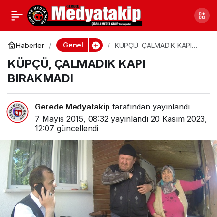
“ÜÇÜ BİR ARADA
0
Paylaş
KARMA SERGİ”
Genel
Haberler
KÜPÇÜ, ÇALMADIK KAPI
BIRAKMADI
KÜPÇÜ, ÇALMADIK KAPI
BIRAKMADI
Gerede Medyatakip
tarafından yayınlandı
7 Mayıs 2015, 08:32
yayınlandı
20 Kasım 2023,
12:07
güncellendi