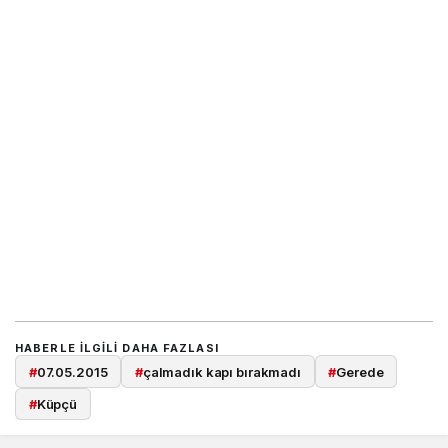
HABERLE ILGILI DAHA FAZLASI
#
07.05.2015
#
çalmadık kapı bırakmadı
#
Gerede
#
Küpçü