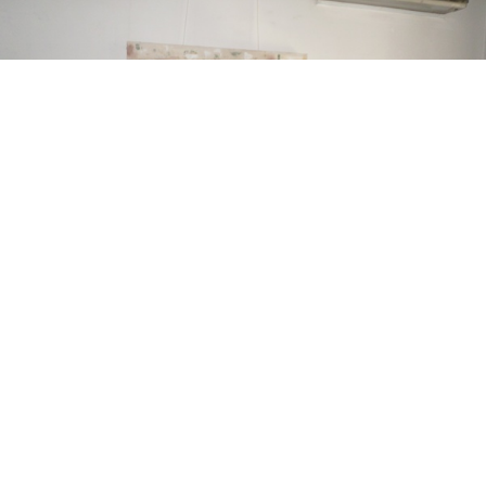
0
Paylaş
Beğen
İzzet
Baysal
Şükran