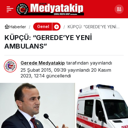
BAYGIN: “HALKA
0
Paylaş
HİZMET EDEREK,
Genel
Haberler
KÜPÇÜ: “GEREDE’YE YENİ
AMBULANS”
KÜPÇÜ: “GEREDE’YE YENİ
HAKKIN RIZASINI
AMBULANS”
KAZANMALIYIZ”
Gerede Medyatakip
tarafından yayınlandı
25 Şubat 2015, 09:39
yayınlandı
20 Kasım
2023, 12:14
güncellendi