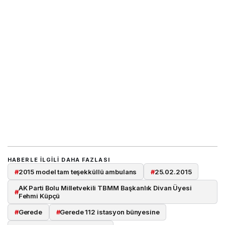
HABERLE ILGILI DAHA FAZLASI
#
2015 model tam teşekküllü ambulans
#
25.02.2015
AK Parti Bolu Milletvekili TBMM Başkanlık Divan Üyesi
#
Fehmi Küpçü
#
Gerede
#
Gerede 112 istasyon bünyesine